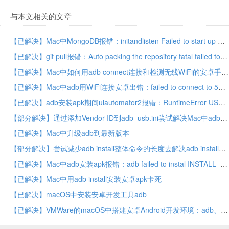
与本文相关的文章
【已解决】Mac中MongoDB报错：initandlisten Failed to start up WiredTiger under any compatibility version This may be due to an unsupported upgrade or downgrade
【已解决】git pull报错：Auto packing the repository fatal failed to run repack
【已解决】Mac中如何用adb connect连接和检测无线WiFi的安卓手机是否已连接
【已解决】Mac中adb用WiFi连接安卓出错：failed to connect to 5555 Connection refused
【已解决】adb安装apk期间uiautomator2报错：RuntimeError USB device is offline
【部分解决】通过添加Vendor ID到adb_usb.ini尝试解决Mac中adb devices检测不到安卓手机设备红米Note8Pro
【已解决】Mac中升级adb到最新版本
【部分解决】尝试减少adb install整体命令的长度去解决adb install安装安卓apk卡死
【已解决】Mac中adb安装apk报错：adb failed to instal INSTALL_FAILED_CONFLICTING_PROVIDER Package couldn’t be installed because provider name is already used
【已解决】Mac中用adb install安装安卓apk卡死
【已解决】macOS中安装安卓开发工具adb
【已解决】VMWare的macOS中搭建安卓Android开发环境：adb、aapt等工具