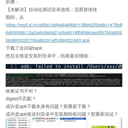
折腾：
【未解决】自动化测试安卓游戏：流星群侠传
期间，从
https://res5.d.cn/a88a1dd4e64bf68c13f8e625bd6c147fbdf
6d0500dc12a2adcda9a21a3a8018f59596aed357b0a906
bb9893320709a8b291effc899f22493.apk
下载了近2G的apk
然后去推送安装到安卓中，结果最后报错：
1
adb: failed to install /Users/xxx/dev
?
收集证书不对？
digest不匹配？
或许是apk下载本身有问题？那重新下载？
或许是apk推送到安卓中安装期间有问题？那重新试试？