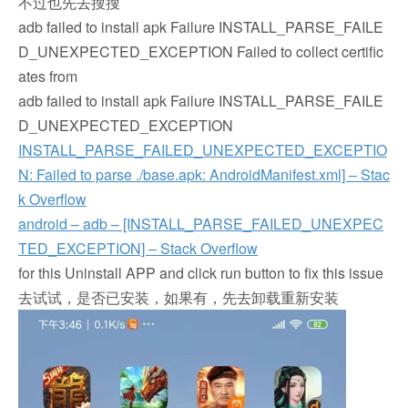
不过也先去搜搜
adb failed to install apk Failure INSTALL_PARSE_FAILE
D_UNEXPECTED_EXCEPTION Failed to collect certific
ates from
adb failed to install apk Failure INSTALL_PARSE_FAILE
D_UNEXPECTED_EXCEPTION
INSTALL_PARSE_FAILED_UNEXPECTED_EXCEPTIO
N: Failed to parse ./base.apk: AndroidManifest.xml] – Stac
k Overflow
android – adb – [INSTALL_PARSE_FAILED_UNEXPEC
TED_EXCEPTION] – Stack Overflow
for this Uninstall APP and click run button to fix this issue
去试试，是否已安装，如果有，先去卸载重新安装