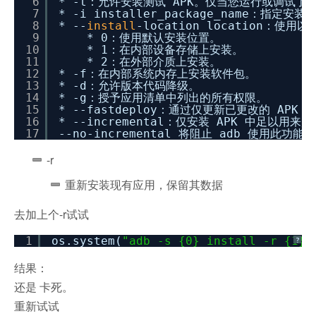
6
* -t：允许安装测试 APK。仅当您运行或调试了应用或
7
* -i installer_package_name：指定
8
* --
install
-location location：使
9
* 0：使用默认安装位置。
10
* 1：在内部设备存储上安装。
11
* 2：在外部介质上安装。
12
* -f：在内部系统内存上安装软件包。
13
* -d：允许版本代码降级。
14
* -g：授予应用清单中列出的所有权限。
15
* --fastdeploy：通过仅更新已更改的 AP
16
* --incremental：仅安装 APK 中
17
--no-incremental 将阻止 adb 使用此功能。
-r
重新安装现有应用，保留其数据
去加上个-r试试
1
os.system(
"adb -s {0} install -r {1}"
?
结果：
还是 卡死。
重新试试