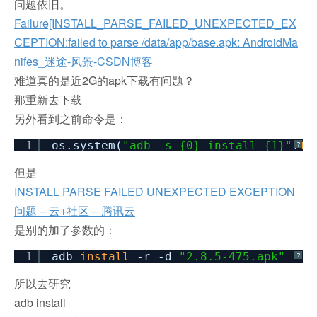
问题依旧。
Failure[INSTALL_PARSE_FAILED_UNEXPECTED_EX
CEPTION:failed to parse /data/app/base.apk: AndroidMa
nifes_迷途-风景-CSDN博客
难道真的是近2G的apk下载有问题？
那重新去下载
另外看到之前命令是：
1
os.system(
"adb -s {0} install {1}"
.
fo
?
但是
INSTALL PARSE FAILED UNEXPECTED EXCEPTION
问题 – 云+社区 – 腾讯云
是别的加了参数的：
1
adb
install
-r -d
"2.8.5-475.apk"
?
所以去研究
adb install