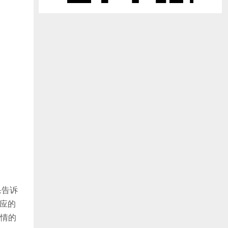
果告诉
对应的
情的