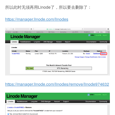
所以此时无须再用Linode了，所以要去删除了：
https://manager.linode.com/linodes
https://manager.linode.com/linodes/remove/linode974632