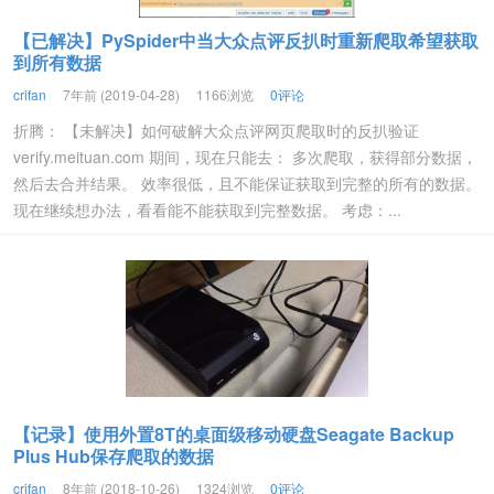
【已解决】PySpider中当大众点评反扒时重新爬取希望获取
到所有数据
crifan
7年前 (2019-04-28)
1166浏览
0评论
折腾： 【未解决】如何破解大众点评网页爬取时的反扒验证
verify.meituan.com 期间，现在只能去： 多次爬取，获得部分数据，
然后去合并结果。 效率很低，且不能保证获取到完整的所有的数据。
现在继续想办法，看看能不能获取到完整数据。 考虑：...
【记录】使用外置8T的桌面级移动硬盘Seagate Backup
Plus Hub保存爬取的数据
crifan
8年前 (2018-10-26)
1324浏览
0评论