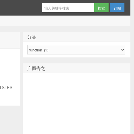
订阅
分类
分
类
广而告之
SI ES