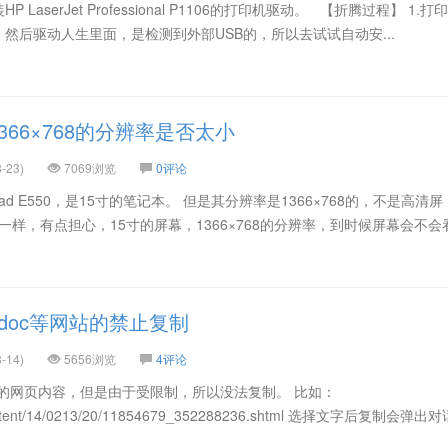
P LaserJet Professional P1106的打印机驱动。 【折腾过程】 1.
10 然后驱动人生里面，是检测到外部USB的，所以去试试自动安...
366×768的分辨率是否太小
-23)
7069浏览
0评论
Pad E550，是15寸的笔记本。 但是其分辨率是1366×768的，不是高清屏
别人一样，有点担心，15寸的屏幕，1366×768的分辨率，到时候屏幕会不会看.
doc等网站的禁止复制
-14)
5656浏览
4评论
的网页内容，但是由于受限制，所以没法复制。 比如：
/content/14/0213/20/11854679_352288236.shtml 选择文字后复制会弹