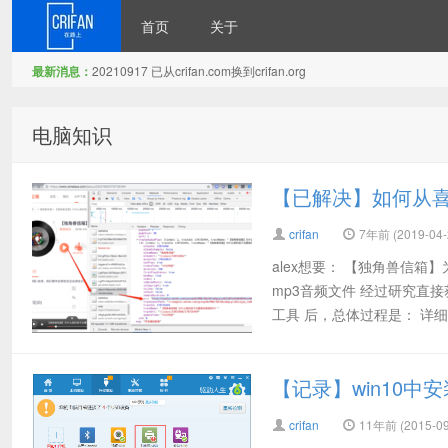
首页
关于
最新消息：
20210917 已从crifan.com换到crifan.org
在路上
电脑知识
【已解决】如何从喜
crifan
7年前 (2019-04-
alex想要： 【独角兽信箱
mp3音频文件 经过研究直接
工具 后，总体过程是： 详细.
【记录】win10中安装惠
crifan
11年前 (2015-09