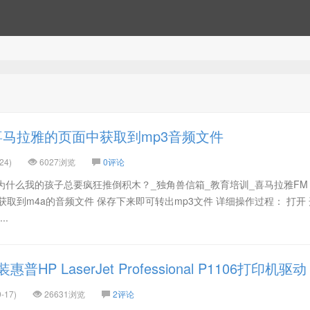
马拉雅的页面中获取到mp3音频文件
24)
6027浏览
0评论
】为什么我的孩子总要疯狂推倒积木？_独角兽信箱_教育培训_喜马拉雅FM
获取到m4a的音频文件 保存下来即可转出mp3文件 详细操作过程： 打开
..
普HP LaserJet Professional P1106打印机驱动
-17)
26631浏览
2评论