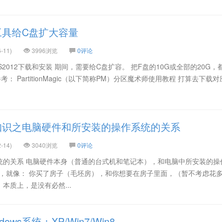
工具给C盘扩大容量
-11)
3996浏览
0评论
S2012下载和安装 期间，需要给C盘扩容。 把F盘的10G或全部的20G，
考： PartitionMagic（以下简称PM）分区魔术师使用教程 打算去下载
知识之电脑硬件和所安装的操作系统的关系
-14)
3040浏览
0评论
统的关系 电脑硬件本身（普通的台式机和笔记本），和电脑中所安装的操
，Mac），就像： 你买了房子（毛坯房），和你想要在房子里面，（暂不考虑花
本质上，是没有必然...
ws系统：XP/Win7/Win8