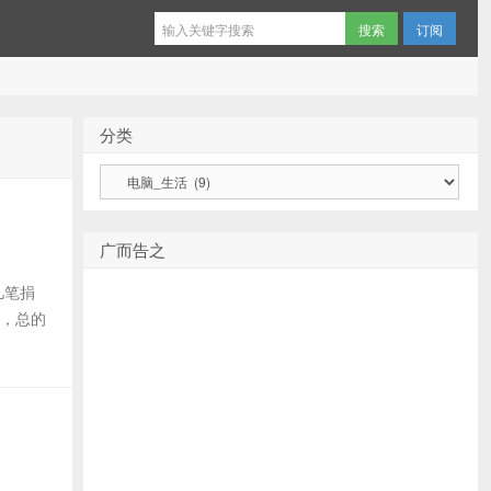
订阅
分类
分
类
广而告之
几笔捐
个，总的