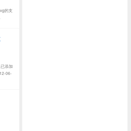
vg的支
.
收
且已添加
-06-