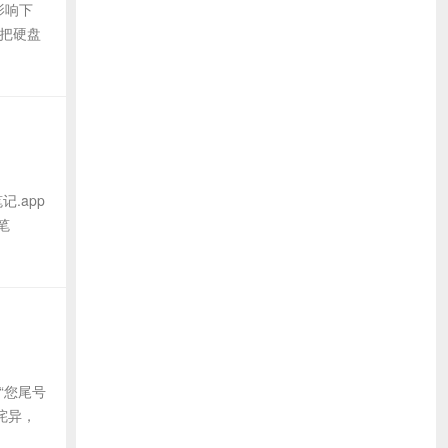
影响下
去把硬盘
.app
笔
“您尾号
很诧异，