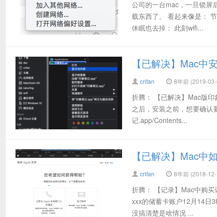
公司的一台mac，一旦锁屏
载东西了。 看起来像是： 节
休眠也去掉： 此刻wifi...
【已解决】Mac中
crifan
8年前 (2019-03-
折腾： 【已解决】Mac版印
之后，安装之前，想要确认要安
记.app/Contents...
【已解决】Mac中
crifan
8年前 (2018-12-
折腾： 【记录】Mac中购买
xxx的储蓄卡账户12月14日3
没搞清楚是啥情况 ...