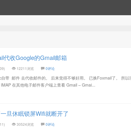
l代收Google的Gmail邮箱
09)
12211浏览
0评论
c自带 邮件 去代收邮件的。 后来觉得不够好用。 已换Foxmail了。 所
用 IMAP 在其他电子邮件客户端上查看 Gmail – Gmai...
一旦休眠锁屏Wifi就断开了
11)
30524浏览
0评论