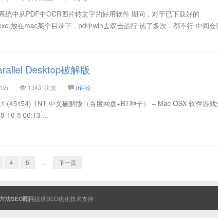
ws系统中从PDF中OCR图片转文字的好用软件 期间，对于已下载好的
86_x64.exe 放在mac某个目录下，pd中win去双击运行 试了多次，都不行 中间
llel Desktop破解版
12)
13431浏览
0评论
p 14.0.1 (45154) TNT 中文破解版（百度网盘+BT种子） – Mac OSX 软件
0-5 00:13 ...
4
5
...
下一页
方法SEO顾问
提供
SEO
优化技术支持