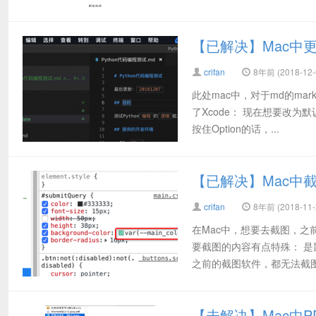
【已解决】Mac中
crifan
8年前 (2018-12-
此处mac中，对于md的ma
了Xcode： 现在想要改为默
按住Option的话，...
【已解决】Mac中
crifan
8年前 (2018-11-
在Mac中，想要去截图，之
要截图的内容有点特殊： 是
之前的截图软件，都无法截图这
【未解决】Mac中P