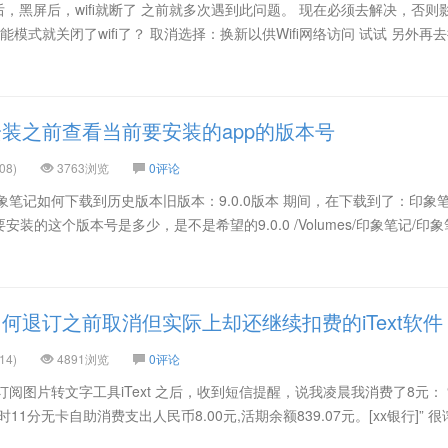
后，黑屏后，wifi就断了 之前就多次遇到此问题。 现在必须去解决，否则
能模式就关闭了wifi了？ 取消选择：换新以供Wifi网络访问 试试 另外再
安装之前查看当前要安装的app的版本号
08)
3763浏览
0评论
象笔记如何下载到历史版本旧版本：9.0.0版本 期间，在下载到了：印象笔记
装的这个版本号是多少，是不是希望的9.0.0 /Volumes/印象笔记/印象
如何退订之前取消但实际上却还继续扣费的iText软件
14)
4891浏览
0评论
订阅图片转文字工具iText 之后，收到短信提醒，说我凌晨我消费了8元： 
时11分无卡自助消费支出人民币8.00元,活期余额839.07元。[xx银行]” 