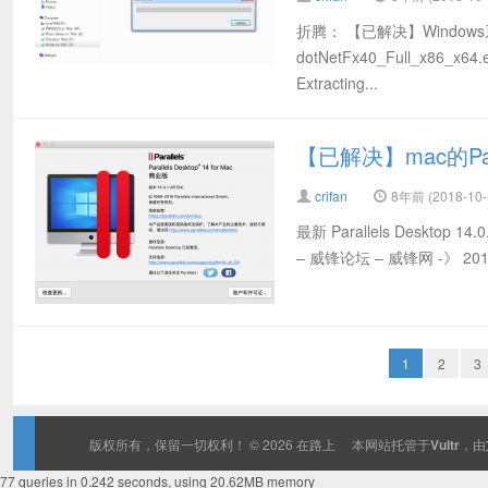
折腾： 【已解决】Windo
dotNetFx40_Full_x
Extracting...
【已解决】mac的Para
crifan
8年前 (2018-10-
最新 Parallels Deskto
– 威锋论坛 – 威锋网 -》 2018-1
1
2
3
版权所有，保留一切权利！ © 2026
在路上
本网站托管于
Vultr
，由
77 queries in 0.242 seconds, using 20.62MB memory