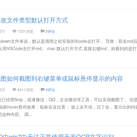
更改文件类型默认打开方式
07)
7331浏览
0评论
rkdown文件来说，默认是调用之前安装的Xcode去打开。 导致：双击md
认用VSCode去打开md。 mac 默认打开方式 直接右键md，则看到的是
截图如何截图到右键菜单或鼠标悬停显示的内容
23)
4011浏览
0评论
前已经用Snip，或者微信，QQ，企业微信等工具，可以实现截图了。 但
鼠标hover悬停效果：鼠标在这位置： 放上去不动，过了会，显示出的内
种内容。 因...
D中win7中无法正常使用天若OCR文字识别