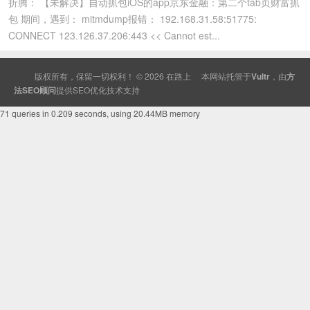
折腾： 【未解决】自动抓包iOS的app京东金融：第二个tab页财富抓
包 期间，遇到： mitmdump报错： 192.168.31.58:51775:
CONNECT 123.126.37.206:443 << Cannot est...
版权所有，保留一切权利！ © 2026
在路上
本网站托管于
Vultr
，由
方
法SEO顾问
提供
SEO
优化技术支持
71 queries in 0.209 seconds, using 20.44MB memory