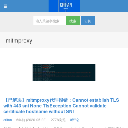
订阅
在路上
mitmproxy
【已解决】mitmproxy代理报错：Cannot establish TLS
with 443 sni None TlsException Cannot validate
certificate hostname without SNI
crifan
6年前 (2020-05-22)
2778浏览
0评论