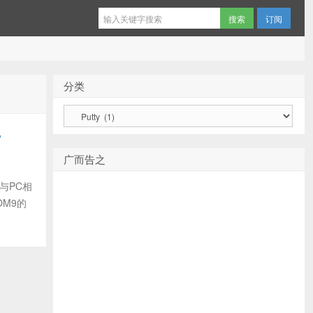
订阅
分类
分
类
y
广而告之
与PC相
OM9的