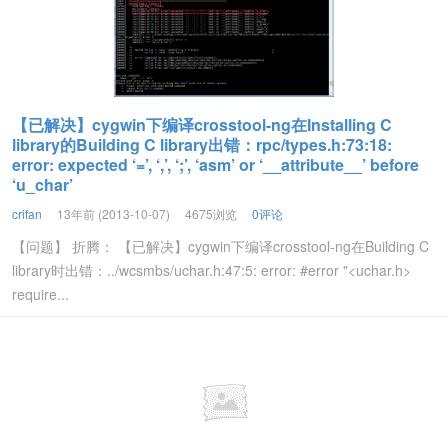
【已解决】cygwin下编译crosstool-ng在Installing C
library的Building C library出错：rpc/types.h:73:18:
error: expected ‘=’, ‘,’, ‘;’, ‘asm’ or ‘__attribute__’ before
‘u_char’
crifan
13年前 (2013-10-07)
4675浏览
0评论
【问题】 折腾： 【已解决】cygwin下编译crosstool-ng在Building C
library时出错：../wcsmbs/uchar.h:47:5: error: #error "<uchar.h>
require...