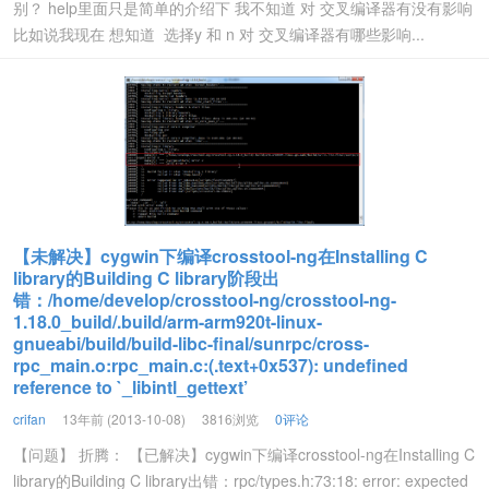
别？ help里面只是简单的介绍下 我不知道 对 交叉编译器有没有影响
比如说我现在 想知道 选择y 和 n 对 交叉编译器有哪些影响...
【未解决】cygwin下编译crosstool-ng在Installing C
library的Building C library阶段出
错：/home/develop/crosstool-ng/crosstool-ng-
1.18.0_build/.build/arm-arm920t-linux-
gnueabi/build/build-libc-final/sunrpc/cross-
rpc_main.o:rpc_main.c:(.text+0x537): undefined
reference to `_libintl_gettext’
crifan
13年前 (2013-10-08)
3816浏览
0评论
【问题】 折腾： 【已解决】cygwin下编译crosstool-ng在Installing C
library的Building C library出错：rpc/types.h:73:18: error: expected