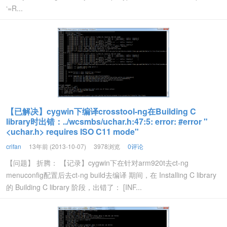
‘=R...
【已解决】cygwin下编译crosstool-ng在Building C
library时出错：../wcsmbs/uchar.h:47:5: error: #error "
<uchar.h> requires ISO C11 mode"
crifan
13年前 (2013-10-07)
3978浏览
0评论
【问题】 折腾： 【记录】cygwin下在针对arm920t去ct-ng
menuconfig配置后去ct-ng build去编译 期间，在 Installing C library
的 Building C library 阶段，出错了： [INF...