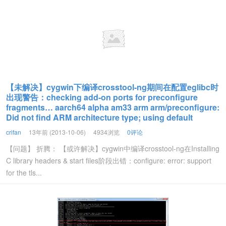
【未解决】cygwin下编译crosstool-ng期间在配置eglibc时
出现警告：checking add-on ports for preconfigure
fragments… aarch64 alpha am33 arm arm/preconfigure:
Did not find ARM architecture type; using default
crifan
13年前 (2013-10-06)
4934浏览
0评论
【问题】 折腾： 【或许解决】cygwin中编译crosstool-ng在Installing
C library headers & start files阶段出错：configure: error: support
for the tls...