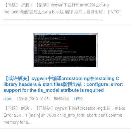
【问题】 折腾： 【记录】cygwin下在针对arm920t去ct-ng
menuconfig配置后去ct-ng build去编译 期间，编译出错： [INFO ]
=========================================...
【或许解决】cygwin中编译crosstool-ng在Installing C
library headers & start files阶段出错：configure: error:
support for the tls_model attribute is required
crifan
13年前 (2013-10-06)
5869浏览
1评论
【问题】 解决： 【已解决】cygwin下编译crosstool-ng出错：make
Error 254，1 [main] sh 7800 child_info_fork::abort: can’t commit
memory for s...