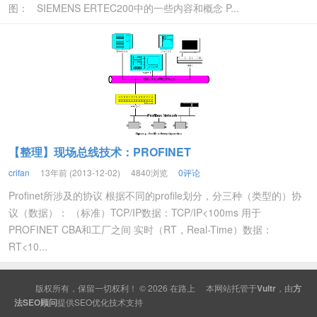
图： SIEMENS ERTEC200中的一些内容和概念 P...
【整理】现场总线技术：PROFINET
crifan
13年前 (2013-12-02)
4840浏览
0评论
Profinet所涉及的协议 根据不同的profile划分，分三种（类型的）协
议（数据）： （标准）TCP/IP数据：TCP/IP<100ms 用于
PROFINET CBA和工厂之间 实时（RT，Real-Time）数据：
RT<10...
版权所有，保留一切权利！ © 2026
在路上
本网站托管于
Vultr
，由
方
法SEO顾问
提供
SEO
优化技术支持