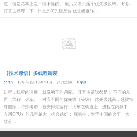
过，但是基本上是半懂不懂的。 最后又看到这个优先级反转。 所以
打算去整理一下 什么是优先级反转 优先级反转...
【技术感悟】多线程调度
crifan
13年前 (2013-07-18)
2472浏览
0评论
进程，线程的调度，就像动车的调度。 其基本逻辑都是： 不同的东
西（线程，火车），对应不同的优先级（等级） 优先级越高，越被特
殊照顾，特殊考虑，被安排先运行（火车在轨道上，进程在内存中，
占用CPU）的几率越大，机会越好； 现实中，对于中国的火车，大
致分...