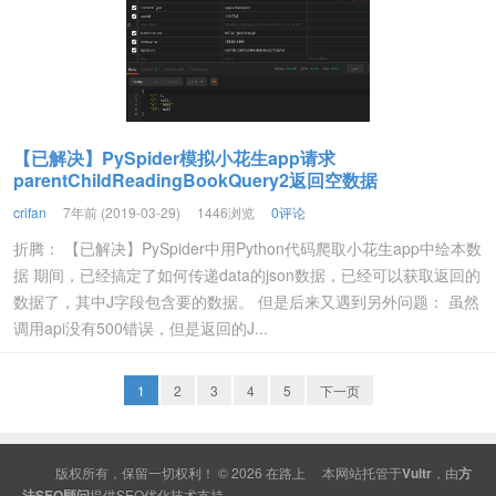
【已解决】PySpider模拟小花生app请求
parentChildReadingBookQuery2返回空数据
crifan
7年前 (2019-03-29)
1446浏览
0评论
折腾： 【已解决】PySpider中用Python代码爬取小花生app中绘本数
据 期间，已经搞定了如何传递data的json数据，已经可以获取返回的
数据了，其中J字段包含要的数据。 但是后来又遇到另外问题： 虽然
调用api没有500错误，但是返回的J...
1
2
3
4
5
下一页
版权所有，保留一切权利！ © 2026
在路上
本网站托管于
Vultr
，由
方
法SEO顾问
提供
SEO
优化技术支持