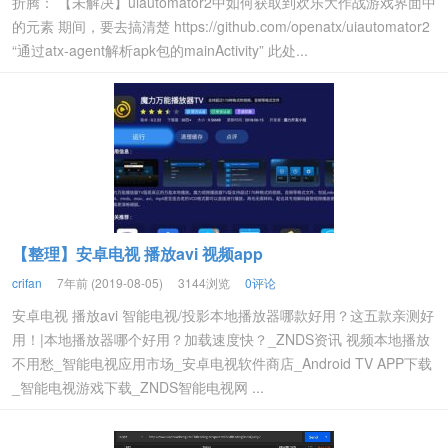
折腾： 【未解决】uiautomator2中如何获取到欢乐大作战游戏界面中
的元素 期间，要去搞清楚 https://github.com/openatx/uiautomator2
“通过atx-agent解析apk包的mainActivity” 此处...
【整理】安卓电视 播放avi 视频app
crifan
7年前 (2019-08-05)
3144浏览
0评论
安卓电视 播放avi 智能电视/投影本地播放器哪款好用？这五款亲测好
用！|本地播放器哪个好用？加载速度快？_ZNDS资讯 视频本地播放
不用愁_智能电视应用市场_安卓电视软件商店_Android TV APP下载
_智能电视游戏下载_ZNDS智能电视网 ...