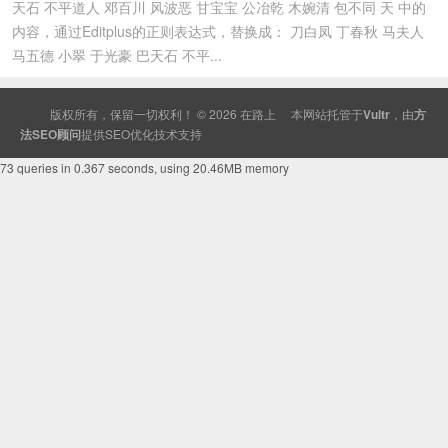
天石 不平道人 邓百川 风波恶 甘宝宝 公冶乾 木婉清 包不同 天 中的
内容，通过Editplus的正则表达式，替换成： 刀白凤 丁春秋 马夫人
马五德 小翠 于光豪 巴天石 不平...
版权所有，保留一切权利！ © 2026
在路上
本网站托管于
Vultr
，由
方
法SEO顾问
提供
SEO
优化技术支持
73 queries in 0.367 seconds, using 20.46MB memory