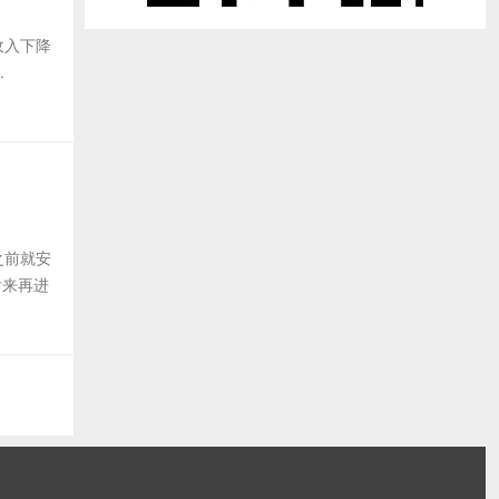
告收入下降
.
实之前就安
后来再进