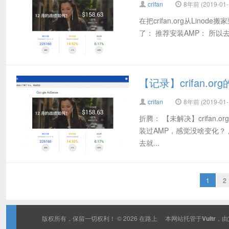
crifan
8年前 (2019-01-
在把crifan.org从Lin
了： 推荐安装AMP： 所以去： 
【记录】crifan.o
crifan
8年前 (2019-01-
折腾： 【未解决】crifan.or
装过AMP，感觉没啥变化？
去就...
1
2
版权所有，保留一切权利！ © 2026
在路上
本网站托管于
Vultr
，由