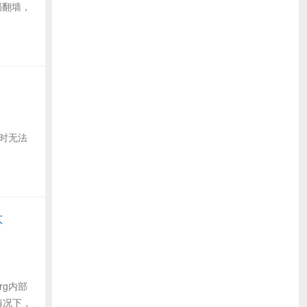
全局翻墙，
能暂时无法
不
rg内部
情况下，