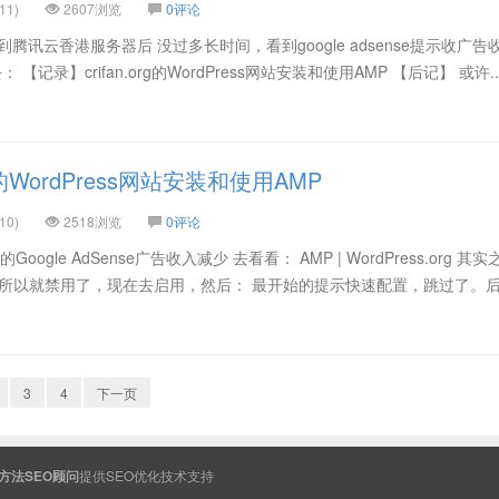
11)
2607浏览
0评论
ode搬家到腾讯云香港服务器后 没过多长时间，看到google adsense提示收广
【记录】crifan.org的WordPress网站安装和使用AMP 【后记】 或许..
rg的WordPress网站安装和使用AMP
10)
2518浏览
0评论
g的Google AdSense广告收入减少 去看看： AMP | WordPress.org 其
 所以就禁用了，现在去启用，然后： 最开始的提示快速配置，跳过了。
3
4
下一页
方法SEO顾问
提供
SEO
优化技术支持