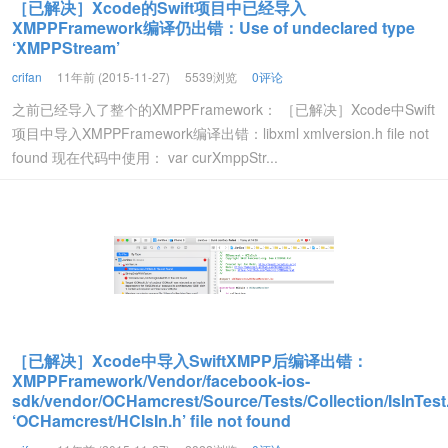
［已解决］Xcode的Swift项目中已经导入
XMPPFramework编译仍出错：Use of undeclared type
‘XMPPStream’
crifan
11年前 (2015-11-27)
5539浏览
0评论
之前已经导入了整个的XMPPFramework： ［已解决］Xcode中Swift
项目中导入XMPPFramework编译出错：libxml xmlversion.h file not
found 现在代码中使用： var curXmppStr...
［已解决］Xcode中导入SwiftXMPP后编译出错：
XMPPFramework/Vendor/facebook-ios-
sdk/vendor/OCHamcrest/Source/Tests/Collection/IsInTest
‘OCHamcrest/HCIsIn.h’ file not found