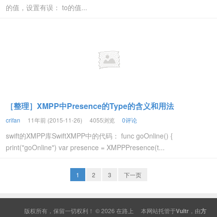
的值，设置有误： to的值...
［整理］XMPP中Presence的Type的含义和用法
crifan
11年前 (2015-11-26)
4055浏览
0评论
swift的XMPP库SwiftXMPP中的代码： func goOnline() {
print("goOnline") var presence = XMPPPresence(t...
1
2
3
下一页
版权所有，保留一切权利！ © 2026
在路上
本网站托管于
Vultr
，由
方