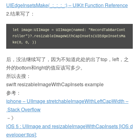
UIEdgeInsetsMake(_:_:_:_:) – UIKit Function Reference
2.结果写了：
let image:UIImage = UIImage(named: "RecordTabBarCont
roller")?.resizableImageWithCapInsets(UIEdgeInsetsMa
ke(0, 0, ))
后，没法继续写了，因为不知道此处的出了top，left，之
外的bottom和right的值应该写多少。
所以去搜：
swift resizableImageWithCapInsets example
参考：
iphone – UIImage stretchableImageWithLeftCapWidth –
Stack Overflow
－》
iOS 5 : UIImage and resizableImageWithCapInsets [iOS d
eveloper:tips];