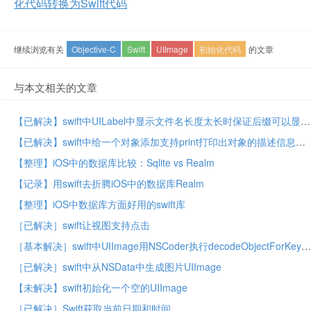
化代码转换为Swift代码
继续浏览有关
Objective-C
Swift
UIImage
初始化代码
的文章
与本文相关的文章
【已解决】swift中UILabel中显示文件名长度太长时保证后缀可以显示
【已解决】swift中给一个对象添加支持print打印出对象的描述信息
【整理】iOS中的数据库比较：Sqlite vs Realm
【记录】用swift去折腾iOS中的数据库Realm
【整理】iOS中数据库方面好用的swift库
［已解决］swift让视图支持点击
［基本解决］swift中UIImage用NSCoder执行decodeObjectForKey解码出错
［已解决］swift中从NSData中生成图片UIImage
【未解决】swift初始化一个空的UIImage
［已解决］Swift获取当前日期和时间