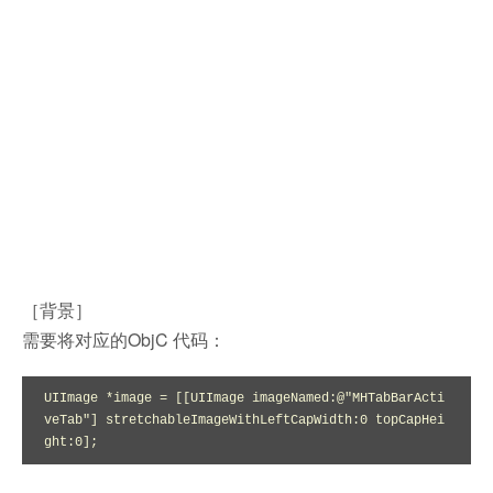
［背景］
需要将对应的ObjC 代码：
UIImage *image = [[UIImage imageNamed:@"MHTabBarActi
veTab"] stretchableImageWithLeftCapWidth:0 topCapHei
ght:0];