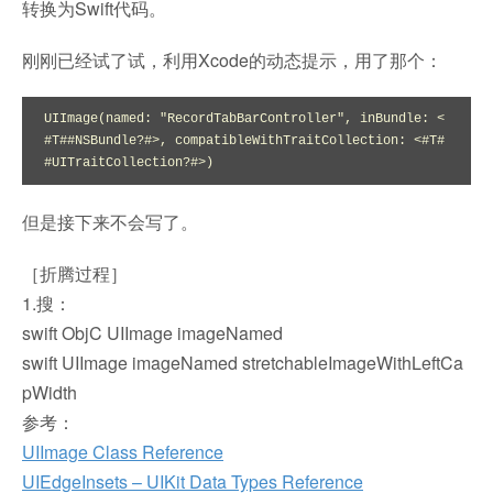
转换为Swift代码。
刚刚已经试了试，利用Xcode的动态提示，用了那个：
UIImage(named: "RecordTabBarController", inBundle: <
#T##NSBundle?#>, compatibleWithTraitCollection: <#T#
#UITraitCollection?#>)
但是接下来不会写了。
［折腾过程］
1.搜：
swift ObjC UIImage imageNamed
swift UIImage imageNamed stretchableImageWithLeftCa
pWidth
参考：
UIImage Class Reference
UIEdgeInsets – UIKit Data Types Reference