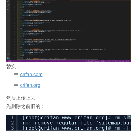
替换：
crifan.com
crifan.org
然后上传上去
先删除之前旧的：
1
[root@crifan www.crifan.org]
# rm site
?
2
rm: remove regular file ‘sitemap.back
3
[root@crifan www.crifan.org]
# rm -f s