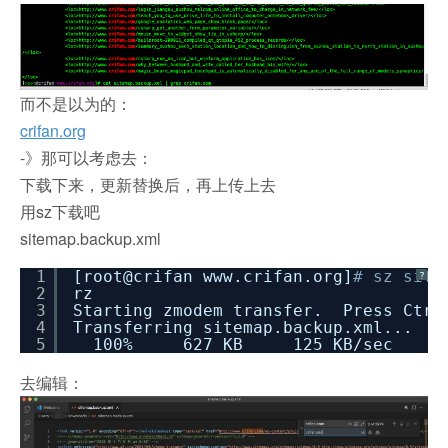
而不是以为的：
crifan.org
-》那可以考虑去：
下载下来，更新替换后，再上传上去
用sz下载吧
sitemap.backup.xml
1
[root@crifan www.crifan.org]
# sz site
?
2
rz
3
Starting zmodem transfer. Press Ctrl
4
Transferring sitemap.backup.xml...
5
100% 627 KB 125 KB/sec 0
去编辑：