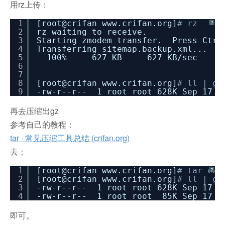
用rz上传：
1
[root@crifan www.crifan.org]
# rz
?
2
rz waiting to receive.
3
Starting zmodem transfer. Press Ctrl
4
Transferring sitemap.backup.xml...
5
100% 627 KB 627 KB/sec 0
6
7
8
[root@crifan www.crifan.org]
# ll | gr
9
-rw-r--r-- 1 root root 628K Sep 17 1
再去压缩出gz
参考自己的教程：
tar · 常见压缩工具总结 (crifan.org)
去：
1
[root@crifan www.crifan.org]
# tar czf
?
2
[root@crifan www.crifan.org]
# l
3
-rw-r--r-- 1 root root 628K Sep 17 1
4
-rw-r--r-- 1 root root 85K Sep 17 13
即可。