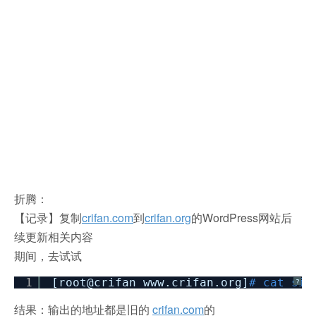
折腾：
【记录】复制
crifan.com
到
crifan.org
的WordPress网站后
续更新相关内容
期间，
去试试
1
[root@crifan www.crifan.org]
# cat sit
?
结果：输出的地址都是旧的
crifan.com
的