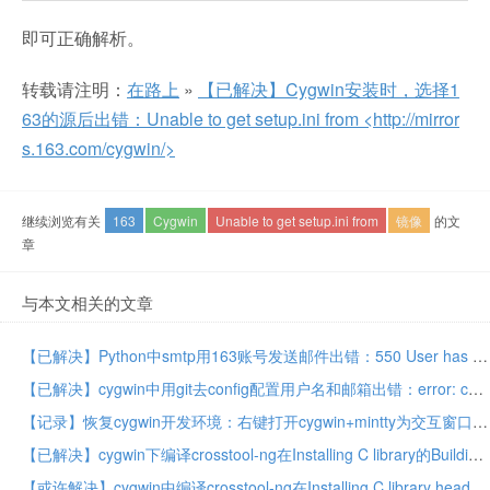
即可正确解析。
转载请注明：
在路上
»
【已解决】Cygwin安装时，选择1
63的源后出错：Unable to get setup.ini from <http://mirror
s.163.com/cygwin/>
继续浏览有关
163
Cygwin
Unable to get setup.ini from
镜像
的文
章
与本文相关的文章
【已解决】Python中smtp用163账号发送邮件出错：550 User has no permission
【已解决】cygwin中用git去config配置用户名和邮箱出错：error: cannot run vi: No such file or directory
【记录】恢复cygwin开发环境：右键打开cygwin+mintty为交互窗口+mintty支持log文件
【已解决】cygwin下编译crosstool-ng在Installing C library的Building C library出错：rpc/types.h:73:18: error: expected ‘=’, ‘,’, ‘;’, ‘asm’ or ‘__attribute__’ before ‘u_char’
【或许解决】cygwin中编译crosstool-ng在Installing C library headers & start files阶段出错：configure: error: support for the tls_model attribute is required