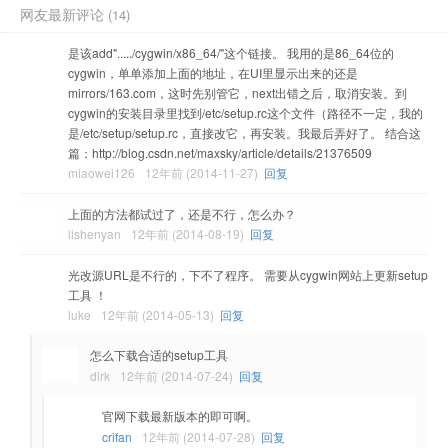
网友最新评论
(14)
是该add"...../cygwin/x86_64/"这个链接。 我用的是86_64位的
cygwin，单单添加上面的地址，在UI里显示出来的还是
mirrors/163.com，这时先别管它，next出错之后，取消安装。到
cygwin的安装目录里找到/etc/setup.rc这个文件（路径不一定，我的
是/etc/setup/setup.rc，直接改它，再安装。我最后弄好了。 结合这
篇：http://blog.csdn.net/maxsky/article/details/21376509
miaowei126
12年前 (2014-11-27)
回复
上面的方法都试过了，还是不行，怎么办？
lishenyan
12年前 (2014-08-19)
回复
光改源URL是不行的，下不了程序。 需要从cygwin网站上更新setup
工具 ！
luke
12年前 (2014-05-13)
回复
怎么下载合适的setup工具
dirk
12年前 (2014-07-24)
回复
官网下载最新版本的即可啊。
crifan
12年前 (2014-07-28)
回复