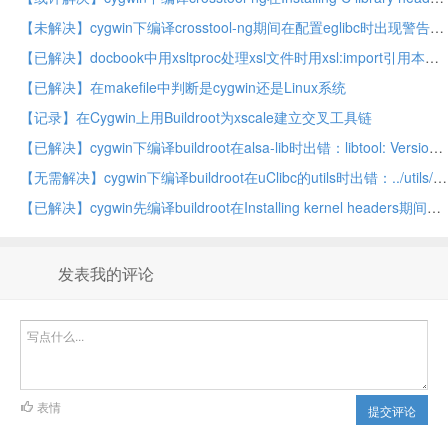
【未解决】cygwin下编译crosstool-ng期间在配置eglibc时出现警告：checking add-on ports for preconfigure fragments… aarch64 alpha am33 arm arm/preconfigure: Did not find ARM architecture type; using default
【已解决】docbook中用xsltproc处理xsl文件时用xsl:import引用本地css，js等文件时，必须加上file:///或file://的前缀才可以
【已解决】在makefile中判断是cygwin还是Linux系统
【记录】在Cygwin上用Buildroot为xscale建立交叉工具链
【已解决】cygwin下编译buildroot在alsa-lib时出错：libtool: Version mismatch error. This is libtool 2.4, but the definition of this LT_INIT comes from libtool 2.2.10.
【无需解决】cygwin下编译buildroot在uClibc的utils时出错：../utils/getconf.c:438:29: error: ‘_SC_CHARCLASS_NAME_MAX’ undeclared here (not in a function)
【已解决】cygwin先编译buildroot在Installing kernel headers期间出错：/bin/sh: scripts/basic/fixdep: cannot execute binary file
发表我的评论
表情
提交评论