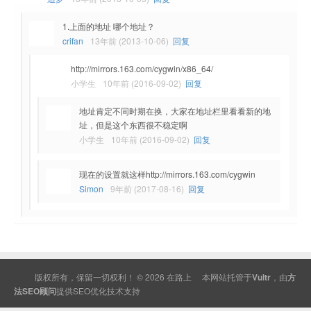
1.上面的地址 哪个地址？
crifan
13年前 (2013-10-06)
回复
http://mirrors.163.com/cygwin/x86_64/
小学生
10年前 (2016-09-02)
回复
地址肯定不同时期在换，大家在地址栏里看看新的地
址，但是这个东西很不稳定啊
小学生
10年前 (2016-09-02)
回复
现在的设置就这样http://mirrors.163.com/cygwin
Simon
9年前 (2017-08-16)
回复
版权所有，保留一切权利！ © 2026
在路上
本网站托管于
Vultr
，由
方
法SEO顾问
提供
SEO
优化技术支持