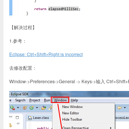
【解决过程】
1.参考：
Eclipse: Ctrl+Shift+Right is incorrect
去修改配置：
Window->Preferences->General -> Keys->输入 Ctrl+Shift+