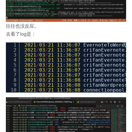
往往也没反应。
去看了log是：
1
2021
/
03
/
21
11
:
36
:
07
EvernoteToWordpr
?
2
2021
/
03
/
21
11
:
36
:
07
crifanEvernote.p
3
2021
/
03
/
21
11
:
36
:
07
crifanEvernote.p
4
2021
/
03
/
21
11
:
36
:
07
crifanEvernote.p
5
2021
/
03
/
21
11
:
36
:
07
crifanEvernote.p
6
2021
/
03
/
21
11
:
36
:
07
crifanEvernote.p
7
2021
/
03
/
21
11
:
36
:
07
crifanEvernoteTo
8
2021
/
03
/
21
11
:
36
:
08
crifanEvernoteTo
9
2021
/
03
/
21
11
:
36
:
08
crifanWordpress.
10
2021
/
03
/
21
11
:
36
:
08
connectionpool.p