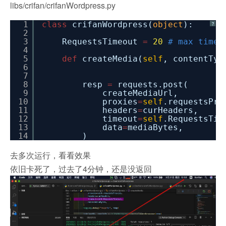
libs/crifan/crifanWordpress.py
1
class
crifanWordpress(
object
):
?
2
3
RequestsTimeout
=
20
# max timeo
4
5
def
createMedia(
self
, contentTyp
6
7
8
resp
=
requests.post(
9
createMediaUrl,
10
proxies
=
self
.requestsPro
11
headers
=
curHeaders,
12
timeout
=
self
.RequestsTim
13
data
=
mediaBytes,
14
)
去多次运行，看看效果
依旧卡死了，过去了4分钟，还是没返回