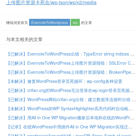
上传图片资源卡死在/wp-json/wp/v2/media
继续浏览有关
EvernoteToWordpress
wp
的文章
与本文相关的文章
【已解决】EvernoteToWordPress出错：TypeError string indices must be integers
【已解决】EvernoteToWordPress上传图片资源报错：SSLError Caused by SSLError SSLEOFError 8 _ssl.c
【已解决】EvernoteToWordPress上传图片资源报错：BrokenPipeError Errno 32 Broken pipe
【未解决】修复WordPress登录页死循环：wp-config各种设置
【已解决】crifan.org的WordPress无法登录在wp-login登录页死循环
【已解决】WordPress网站crifan.org出错：建立数据库连接时出错 这意味着您在wp-config.php文件中指定的用户名和密码信息不正确
【未解决】WordPress的WP SyntaxHighlighter高亮代码时自动检测编程语言
【已解决】用All in One WP Migration搬家后本地和在线的WordPress的布局全乱了
【记录】在线WordPress中用插件All in One WP Migration实现迁移到在线环境网站搬家
【已解决】wordpress中mysql出错：InnoDB: Error: Fetch of persistent statistics requested for table wp_options but the required system tables mysql.innodb_table_stats