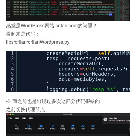
感觉是WordPress网站 crifan.com的问题？
看起来是代码：
libs/crifan/crifanWordpress.py
1
createMediaUrl
=
self
.apiMedi
?
2
resp
=
requests.post(
3
createMediaUrl,
4
proxies
=
self
.requestsProx
5
headers
=
curHeaders,
6
data
=
mediaBytes,
7
)
8
logging.debug(
"resp=%s"
, resp
-》而之前也是出现过多次这部分代码报错的
之前切换代理节点