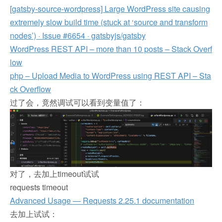
[gatsby-source-wordpress] Large WordPress site causing
extremely slow build time (stuck at ‘source and transform
nodes’) · Issue #6654 · gatsbyjs/gatsby
WordPress REST API – more than 10 posts – Stack Overf
low
php – Upload Media to WordPress using REST API – Sta
ck Overflow
过了会，竟然调试可以看到变量值了：
对了，去加上timeout试试
requests timeout
Advanced Usage — Requests 2.25.1 documentation
去加上试试：