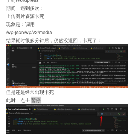
期间，遇到多次：
上传图片资源卡死
现象是：调用
/wp-json/wp/v2/media
结果耗时很多分钟后，仍然没返回，卡死了：
但是还是经常出现卡死
此时，点击
暂停