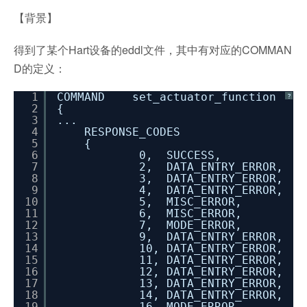
【背景】
得到了某个Hart设备的eddl文件，其中有对应的COMMAN
D的定义：
1
COMMAND set_actuator_function
?
2
{
3
...
4
RESPONSE_CODES
5
{
6
0, SUCCESS, [no_c
7
2, DATA_ENTRY_ERR
8
3, DATA_ENTRY_ERROR, 
9
4, DATA_ENTRY_ERROR, 
10
5, MISC_ERROR, [too
11
6, MISC_ERROR, [xmt
12
7, MODE_ERROR, [in
13
9, DATA_ENTRY_ERROR, 
14
10, DATA_ENTRY_ERROR,
15
11, DATA_ENTRY_ERROR,
16
12, DATA_ENTRY_ERROR,
17
13, DATA_ENTRY_ERROR,
18
14, DATA_ENTRY_ER
19
16, MODE_ERROR, 