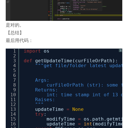
是对的。
【总结】
最后用代码：
1
import
os
?
2
3
def
getUpdateTime(curFileOrPath):
4
"""get file/folder latest update
5
6
7
Args:
8
curFileOrPath (str): some fi
9
Returns:
10
int: time stamp int of 13 di
11
Raises:
12
"""
13
updateTime
=
None
14
try
:
15
modifyTime
=
os.path.getmtim
16
updateTime
=
int
(modifyTime