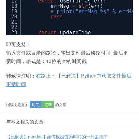
17
except
OSError as err:
18
errMsg
=
str
(err)
19
# print("errMsg=%s" % errMsg
20
pass
21
22
23
return
updateTime
即可支持：
输入文件或目录的路径，输出文件最后修改时间=最后更
新时间，格式是：13位的int的时间戳
转载请注明：
在路上
»
【已解决】Python中获取文件最后
更新时间
继续浏览有关
时间
更新
的文章
与本文相关的文章
【已解决】pandas中如何根据值为时间的一列去排序