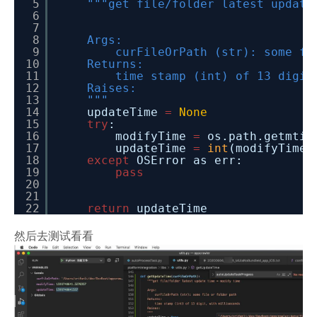
5
"""get file/folder latest update
6
7
8
Args:
9
curFileOrPath (str): some fi
10
Returns:
11
time stamp (int) of 13 digit
12
Raises:
13
"""
14
updateTime
=
None
15
try
:
16
modifyTime
=
os.path.getmtim
17
updateTime
=
int
(modifyTime
18
except
OSError as err:
19
pass
20
21
22
return
updateTime
然后去测试看看