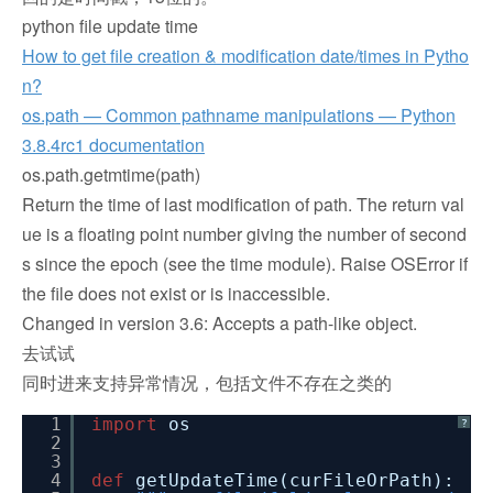
python file update time
How to get file creation & modification date/times in Pytho
n?
os.path — Common pathname manipulations — Python
3.8.4rc1 documentation
os.path.getmtime(path)
Return the time of last modification of path. The return val
ue is a floating point number giving the number of second
s since the epoch (see the time module). Raise OSError if
the file does not exist or is inaccessible.
Changed in version 3.6: Accepts a path-like object.
去试试
同时进来支持异常情况，包括文件不存在之类的
1
import
os
?
2
3
4
def
getUpdateTime(curFileOrPath):