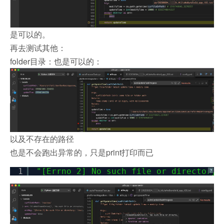
是可以的。
再去测试其他：
folder目录：也是可以的：
以及不存在的路径
也是不会跑出异常的，只是print打印而已
1
"[Errno 2] No such file or directory:
?