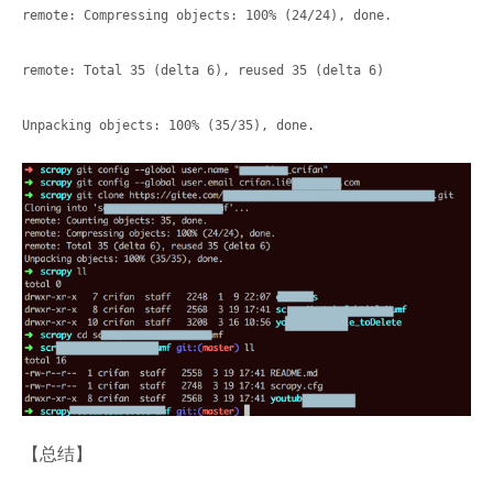
remote: Compressing objects: 100% (24/24), done.
remote: Total 35 (delta 6), reused 35 (delta 6)
Unpacking objects: 100% (35/35), done.
【总结】