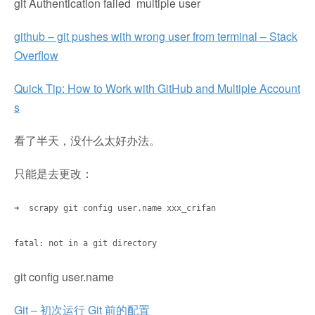
git Authentication failed multiple user
github – git pushes with wrong user from terminal – Stack
Overflow
Quick Tip: How to Work with GitHub and Multiple Account
s
看了半天，没什么太好办法。
只能是去更改：
➜ scrapy git config user.name xxx_crifan
fatal: not in a git directory
git config user.name
Git – 初次运行 Git 前的配置