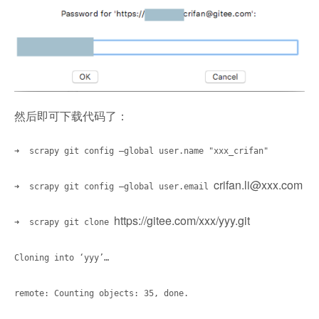
然后即可下载代码了：
➜ scrapy git config –global user.name "xxx_crifan"
crifan.li@xxx.com
➜ scrapy git config –global user.email
https://gitee.com/xxx/yyy.git
➜ scrapy git clone
Cloning into ‘yyy’…
remote: Counting objects: 35, done.