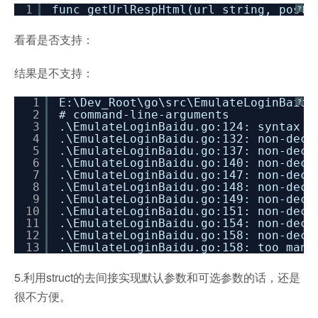
1
func getUrlRespHtml(url string, postD
?
看看是否支持：
结果是不支持：
1
E:\Dev_Root\go\src\EmulateLoginBaidu
?
2
# command-line-arguments
3
.\EmulateLoginBaidu.go:124: syntax e
4
.\EmulateLoginBaidu.go:132: non-decl
5
.\EmulateLoginBaidu.go:137: non-decl
6
.\EmulateLoginBaidu.go:140: non-decl
7
.\EmulateLoginBaidu.go:147: non-decl
8
.\EmulateLoginBaidu.go:148: non-decl
9
.\EmulateLoginBaidu.go:149: non-decl
10
.\EmulateLoginBaidu.go:151: non-decl
11
.\EmulateLoginBaidu.go:154: non-decl
12
.\EmulateLoginBaidu.go:158: non-decl
13
.\EmulateLoginBaidu.go:158: too many
5.利用struct的去间接实现默认参数和可选参数的话，还是
很不方便。