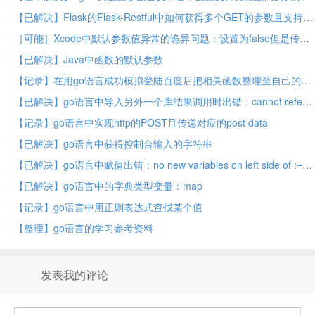
【已解决】Flask的Flask-Restful中如何获得多个GET的参数且支持可选参数
［可能］Xcode中默认参数值异常的诡异问题：设置为false但是传入始终是true
【已解决】Java中函数的默认参数
【记录】在用go语言成功模拟登陆百度后把相关函数整理至自己的go语言的库函数：crifanLib.go
【已解决】go语言中导入另外一个库结果调用时出错：cannot refer to unexported name
【记录】go语言中实现http的POST且传递对应的post data
【已解决】go语言中获得控制台输入的字符串
【已解决】go语言中赋值出错：no new variables on left side of :=
【已解决】go语言中的字典类型变量：map
【记录】go语言中用正则表达式查找某个值
【整理】go语言的学习参考资料
发表我的评论