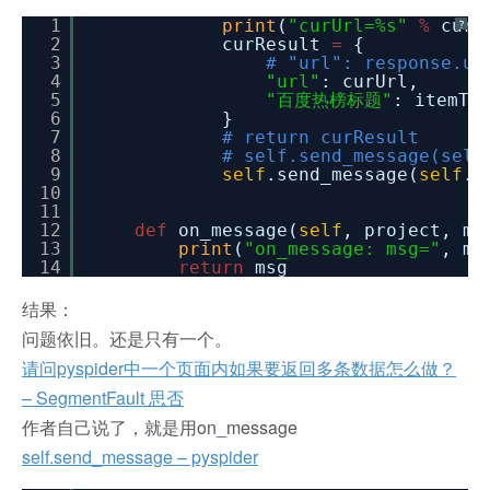
1
print
(
"curUrl=%s"
%
curU
?
2
curResult
=
{
3
# "url": response.ur
4
"url"
: curUrl,
5
"百度热榜标题"
: itemTi
6
}
7
# return curResult
8
# self.send_message(self
9
self
.send_message(
self
.p
10
11
12
def
on_message(
self
, project, ms
13
print
(
"on_message: msg="
, ms
14
return
msg
结果：
问题依旧。还是只有一个。
请问pyspider中一个页面内如果要返回多条数据怎么做？
– SegmentFault 思否
作者自己说了，就是用on_message
self.send_message – pyspider