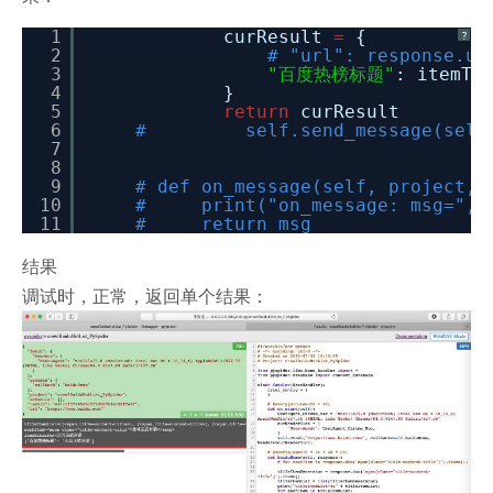
1
curResult
=
{
?
2
# "url": response.ur
3
"百度热榜标题"
: itemTi
4
}
5
return
curResult
6
# self.send_message(self.proj
7
8
9
# def on_message(self, project, 
10
# print("on_message: msg=", 
11
# return msg
结果
调试时，正常，返回单个结果：