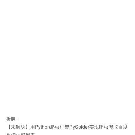
折腾：
【未解决】用Python爬虫框架PySpider实现爬虫爬取百度
热榜内容列表