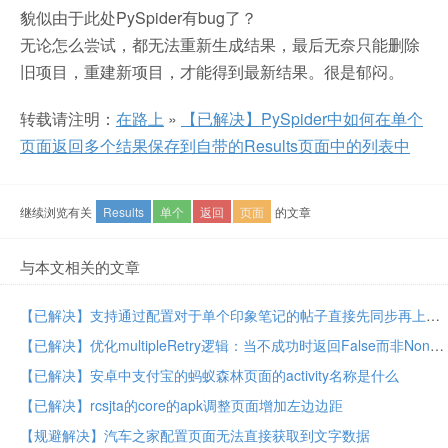
貌似由于此处PySpider有bug了？
无论怎么尝试，都无法重新生成结果，最后无奈只能删除
旧项目，重建新项目，才能得到最新结果。
很是郁闷。
转载请注明：
在路上
»
【已解决】PySpider中如何在单个
页面返回多个结果保存到自带的Results页面中的列表中
继续浏览有关
Results
单个
返回
页面
的文章
与本文相关的文章
【已解决】支持通过配置对于单个印象笔记的帖子直接先同步再上传到WordPress
【已解决】优化multipleRetry逻辑：当不成功时返回False而非None
【已解决】安卓中支付宝的蚂蚁森林页面的activity名称是什么
【已解决】rcsjta的core的apk调整页面增加左边边距
【规避解决】汽车之家配置页面无法直接获取到文字数据