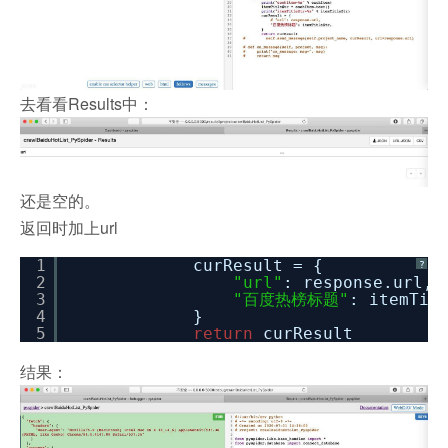
去看看Results中：
还是空的。
返回时加上url
1
curResult = {
?
2
"url"
: response.url,
3
"百度热榜标题"
: itemTit
4
}
5
return
curResult
结果：