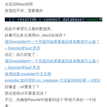
去试试ResultDB
发现也不对，需要额外
1
resultdb = connect_database(
"<your re
?
此处不希望引入额外数据库。
好像可以多次调用on_result去保存？
请问pyspider中一个页面内如果要返回多条数据怎么做？
– SegmentFault 思否
后记：自己回复了：
请问pyspider中一个页面内如果要返回多条数据怎么做？
– SegmentFault 思否
使用结果-pyspider中文文档
pyspider 如何得到 on_message 方法返回的结果 – V2EX
好像是：url重复了？
那去使得url不重复试试？
不过，先确保Results中能看到这个 即使只有的 一个结
果：