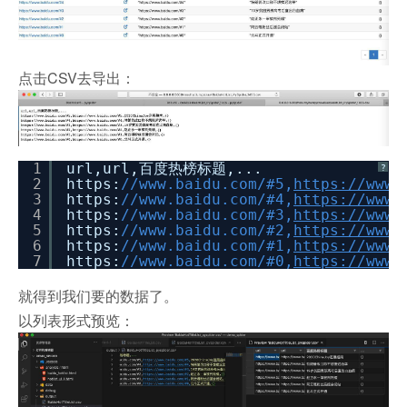
点击CSV去导出：
1
url,url,百度热榜标题,...
?
2
https:
//www.baidu.com/#5,
https://www.
3
https:
//www.baidu.com/#4,
https://www.
4
https:
//www.baidu.com/#3,
https://www.
5
https:
//www.baidu.com/#2,
https://www.
6
https:
//www.baidu.com/#1,
https://www.
7
https:
//www.baidu.com/#0,
https://www.
就得到我们要的数据了。
以列表形式预览：