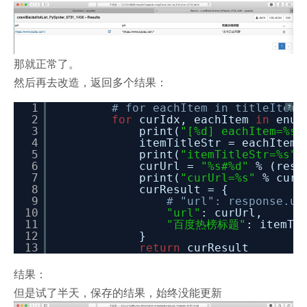
那就正常了。
然后再去改造，返回多个结果：
1
# for eachItem in titleItemL
?
2
for
curIdx, eachItem
in
enum
3
print(
"[%d] eachItem=%s"
4
itemTitleStr = eachItem.
5
print(
"itemTitleStr=%s"
6
curUrl =
"%s#%d"
% (resp
7
print(
"curUrl=%s"
% curU
8
curResult = {
9
# "url": response.ur
10
"url"
: curUrl,
11
"百度热榜标题"
: itemTi
12
}
13
return
curResult
结果：
但是试了半天，保存的结果，始终没能更新