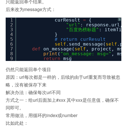
只能返回单个结果。
后来改为message方式：
1
curResult
=
{
?
2
"url"
: response.url,
3
"百度热榜标题"
: itemTit
4
}
5
# return curResult
6
self
.send_message(
self
.pr
7
def
on_message(
self
, project, msg
8
print
(
"on_message: msg="
, msg
9
return
msg
仍然只能返回单个项目
原因：url每次都是一样的，后续的由于url重复而导致被忽
略，没有被保存下来
解决办法：确保每次url不同
方式之一：给url后面加上#xxx 其中xxx是任意值，确保不
同即可。
常用做法，用循环的index或number
比如此处：