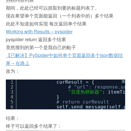
期间，此处已经可以抓取到要的标题列表了。
现在希望单个页面能返回（一个列表中的）多个结果
此处不知道如何实现 每次返回单个结果
Working with Results – pyspider
pyspider return 返回多个结果
竟然搜到的第一个是我自己的帖子
【已解决】PySpider中如何单个页面返回多个json数据结
果 – 在路上
改为：
1
curResult = {
?
2
# "url": response.url
3
"百度热榜标题"
: itemTit
4
}
5
# return curResult
6
self.send_message(self.pr
结果：
终于可以返回多个结果了：