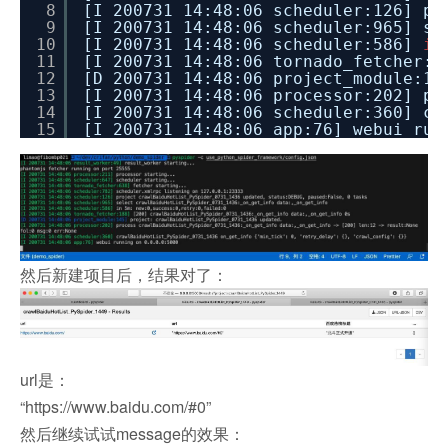
8
[I 200731 14:48:06 scheduler:126] pr
9
[I 200731 14:48:06 scheduler:965] se
10
[I 200731 14:48:06 scheduler:586]
in
11
[I 200731 14:48:06 tornado_fetcher:1
12
[D 200731 14:48:06 project_module:14
13
[I 200731 14:48:06 processor:202] pr
14
[I 200731 14:48:06 scheduler:360] cr
15
[I 200731 14:48:06 app:76] webui run
然后新建项目后，结果对了：
url是：
“https://www.baidu.com/#0”
然后继续试试message的效果：