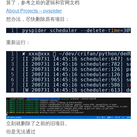
算了，参考之前的逻辑和官网文档
About Projects – pyspider
想办法，尽快删除原有项目：
1
pyspider scheduler --delete-
time
=30
?
重新运行：
1
✘ xxx@xxx  ~/dev/crifan/python/demo_
?
2
[I 200731 14:45:16 scheduler:647] sch
3
[I 200731 14:45:16 scheduler:782] sch
4
[I 200731 14:45:16 scheduler:126] pro
5
[I 200731 14:45:16 scheduler:126] pro
6
[I 200731 14:45:16 scheduler:965] sel
7
[I 200731 14:45:16 scheduler:586]
in
8
[W 200731 14:45:16 scheduler:613] del
立刻就删除了之前的旧项目。
但是无法通过