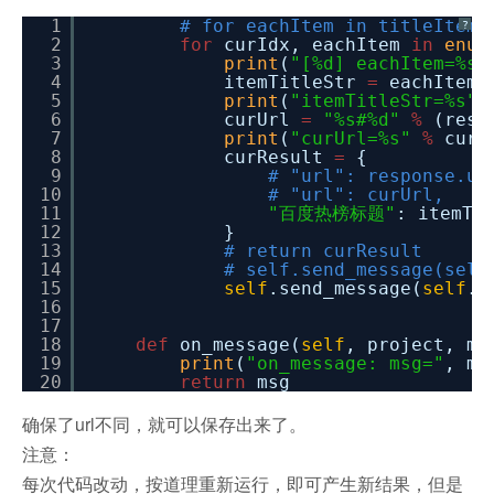
1
# for eachItem in titleItemL
?
2
for
curIdx, eachItem
in
enum
3
print
(
"[%d] eachItem=%s"
4
itemTitleStr
=
eachItem.
5
print
(
"itemTitleStr=%s"
6
curUrl
=
"%s#%d"
%
(resp
7
print
(
"curUrl=%s"
%
curU
8
curResult
=
{
9
# "url": response.ur
10
# "url": curUrl,
11
"百度热榜标题"
: itemTi
12
}
13
# return curResult
14
# self.send_message(self
15
self
.send_message(
self
.p
16
17
18
def
on_message(
self
, project, ms
19
print
(
"on_message: msg="
, ms
20
return
msg
确保了url不同，就可以保存出来了。
注意：
每次代码改动，按道理重新运行，即可产生新结果，但是