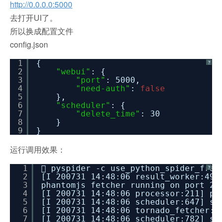
http://0.0.0.0:5000
去打开UI了。
所以换成配置文件
config.json
1
{
?
2
"webui"
: {
3
"port"
: 5000,
4
"need-auth"
:
false
5
},
6
"scheduler"
: {
7
"delete_time"
: 30
8
}
9
}
运行调用效果：
1
 pyspider -c use_python_spider_fram
?
2
[I 200731 14:48:06 result_worker:49]
3
phantomjs fetcher running on port 25
4
[I 200731 14:48:06 processor:211] pr
5
[I 200731 14:48:06 scheduler:647] sc
6
[I 200731 14:48:06 tornado_fetcher:6
7
[I 200731 14:48:06 scheduler:782] sc