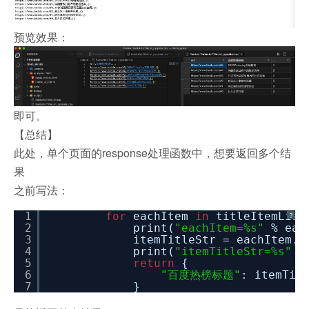
预览效果：
即可。
【总结】
此处，单个页面的response处理函数中，想要返回多个结
果
之前写法：
1
for
eachItem
in
titleItemList
?
2
print(
"eachItem=%s"
% eac
3
itemTitleStr = eachItem.t
4
print(
"itemTitleStr=%s"
%
5
return
{
6
"百度热榜标题"
: itemTit
7
}