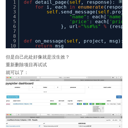
1
def
detail_page(
self
, response):
?
2
for
i, each
in
enumerate
(respons
3
self
.send_message(
self
.proje
4
"name"
: each[
'name'
]
5
'price'
: each[
'price
6
}, url
=
"%s#%s"
%
(respo
7
8
9
def
on_message(
self
, project, msg):
10
return
msg
但是自己此处好像就是没生效？
重新删除项目再试试
就可以了：