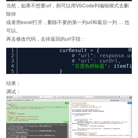
当然，如果不想要url，则可以用VSCode列编辑模式去删
除掉
或者用excel打开，删除不要的第一列url和最后一列 … 也
可以。
再去修改代码，去掉返回的url字段：
1
curResult = {
?
2
# "url": response.url
3
# "url": curUrl,
4
"百度热榜标题"
: itemTit
5
}
结果：
调试：