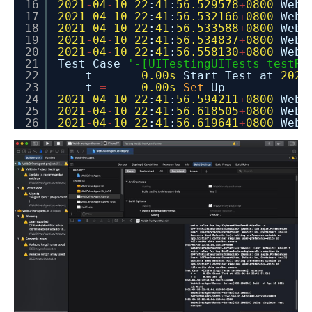
16
2021
-
04
-
10
22
:
41
:
56.529578
+
0800
WebD
17
2021
-
04
-
10
22
:
41
:
56.532166
+
0800
WebD
18
2021
-
04
-
10
22
:
41
:
56.533588
+
0800
WebD
19
2021
-
04
-
10
22
:
41
:
56.534837
+
0800
WebD
20
2021
-
04
-
10
22
:
41
:
56.558130
+
0800
WebD
21
Test Case
'-[UITestingUITests testRu
22
t
=
0.00s
Start Test at
2021
23
t
=
0.00s
Set
Up
24
2021
-
04
-
10
22
:
41
:
56.594211
+
0800
WebD
25
2021
-
04
-
10
22
:
41
:
56.618505
+
0800
WebD
26
2021
-
04
-
10
22
:
41
:
56.619641
+
0800
WebD