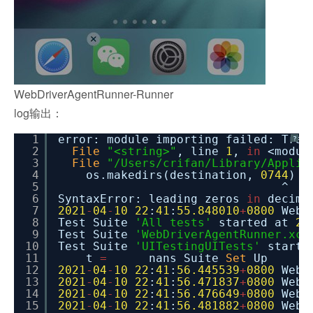
WebDriverAgentRunner-Runner
log输出：
1
error: module importing failed: Trac
?
2
File
"<string>"
, line
1
,
in
<modul
3
File
"/Users/crifan/Library/Applic
4
os.makedirs(destination,
0744
)
5
^
6
SyntaxError: leading zeros
in
decima
7
2021
-
04
-
10
22
:
41
:
55.848010
+
0800
WebD
8
Test Suite
'All tests'
started at
20
9
Test Suite
'WebDriverAgentRunner.xct
10
Test Suite
'UITestingUITests'
start
11
t
=
nans Suite
Set
Up
12
2021
-
04
-
10
22
:
41
:
56.445539
+
0800
WebD
13
2021
-
04
-
10
22
:
41
:
56.471837
+
0800
WebD
14
2021
-
04
-
10
22
:
41
:
56.476649
+
0800
WebD
15
2021
-
04
-
10
22
:
41
:
56.481882
+
0800
WebD