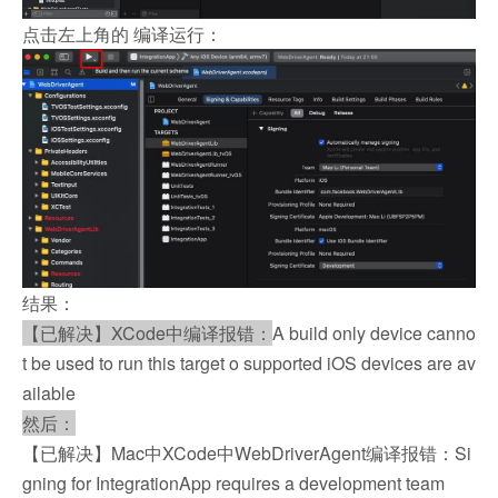
点击左上角的 编译运行：
结果：
【已解决】XCode中编译报错：
A build only device canno
t be used to run this target o supported iOS devices are av
ailable
然后：
【已解决】Mac中XCode中WebDriverAgent编译报错：Si
gning for IntegrationApp requires a development team