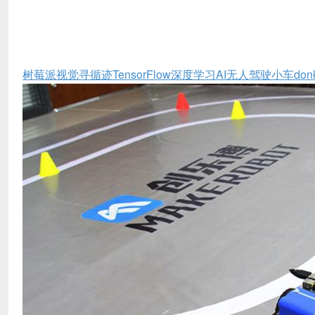
树莓派视觉寻循迹TensorFlow深度学习AI无人驾驶小车donke