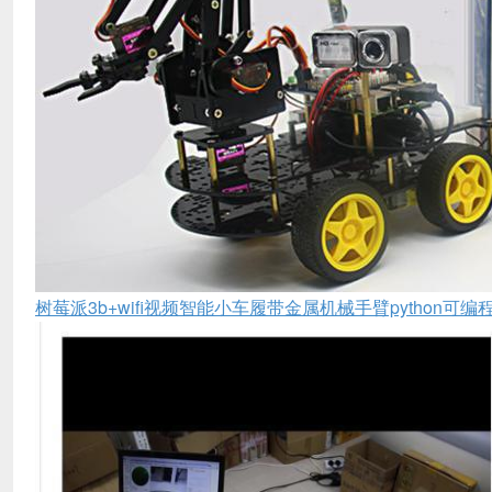
树莓派3b+wifi视频智能小车履带金属机械手臂python可编