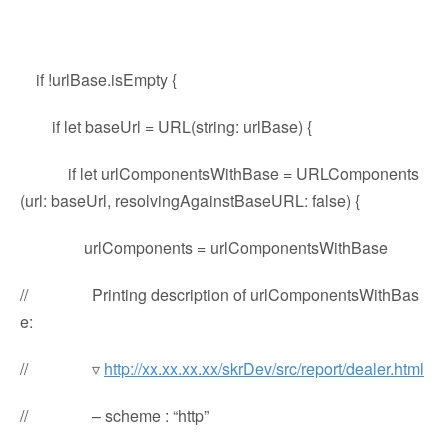
if !urlBase.isEmpty {
if let baseUrl = URL(string: urlBase) {
if let urlComponentsWithBase = URLComponents
(url: baseUrl, resolvingAgainstBaseURL: false) {
urlComponents = urlComponentsWithBase
// Printing description of urlComponentsWithBas
e:
// ▿
http://xx.xx.xx.xx/skrDev/src/report/dealer.html
// – scheme : “http”