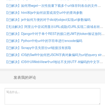
【已解决】如何用wget一次性批量下载多个url保存到各自的文件
【已解决】html和js中如何设置或清空url中的查询参数
【已解决】js中如何方便的对于dict的object实现url参数编码
【无法解决】阿里云中尝试用显示URL或隐式URL实现二级域名转发中的端口转发
【已解决】Django中对于单个REST的接口把JWT的token验证放到query string的url中
【已解决】Python中给url中的字符串进行encode编码
【已解决】Scrapy中丢失部分url链接没有抓取
【已解决】iOS的Swift中如何把JSON字典对象编码为url的query string
【已解决】iOS中UIWebView中url地址不支持UTF-8编码的中文字符
发表我的评论