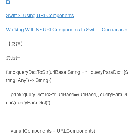
m
Swift 3: Using URLComponents
Working With NSURLComponents In Swift – Cocoacasts
【总结】
最后用：
func queryDictToStr(urlBase:String = “”, queryParaDict: [S
tring: Any]) -> String {
print(“queryDictToStr: urlBase=\(urlBase), queryParaDi
ct=\(queryParaDict)”)
var urlComponents = URLComponents()