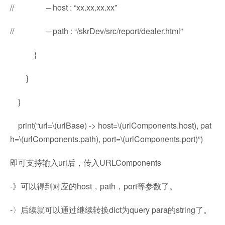
// – host : “xx.xx.xx.xx”
// – path : “/skrDev/src/report/dealer.html”
}
}
}
print(“url=\(urlBase) -> host=\(urlComponents.host), pat
h=\(urlComponents.path), port=\(urlComponents.port)”)
即可支持输入url后，传入URLComponents
-》可以得到对应的host，path，port等参数了。
-〉后续就可以通过继续转换dict为query para的string了。