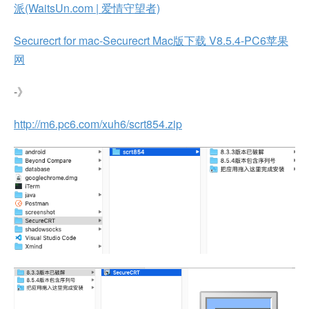
派(WaitsUn.com | 爱情守望者)
Securecrt for mac-Securecrt Mac版下载 V8.5.4-PC6苹果
网
-》
http://m6.pc6.com/xuh6/scrt854.zip