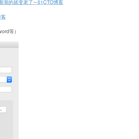
-渐渐的就变老了~-51CTO博客
博客
ord等）