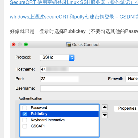
SecureCRT 使用密钥登录Linux SSH服务器（操作笔记）
windows上通过secureCRT和putty创建密钥登录 – CSDN
好像就只是，登录时选择Publickey（不要勾选其他的Passw