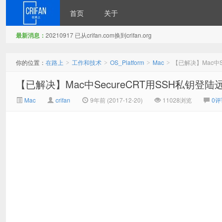
首页
关于
最新消息：
20210917 已从crifan.com换到crifan.org
在路上
你的位置：
在路上
工作和技术
OS_Platform
Mac
【已解决】Mac中S
>
>
>
>
【已解决】Mac中SecureCRT用SSH私钥登
Mac
crifan
9年前 (2017-12-20)
11028浏览
0评