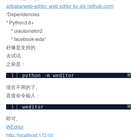
alibaba/web-editor: web editor for atx (github.com)
“Dependencies
* Python3.6+
* uiautomator2
* facebook-wda”
好像是支持的
去试试
之前是：
1
python -m weditor
?
现在不用的了。
直接命令输入：
1
weditor
?
即可。
WEditor
http://localhost:17310/