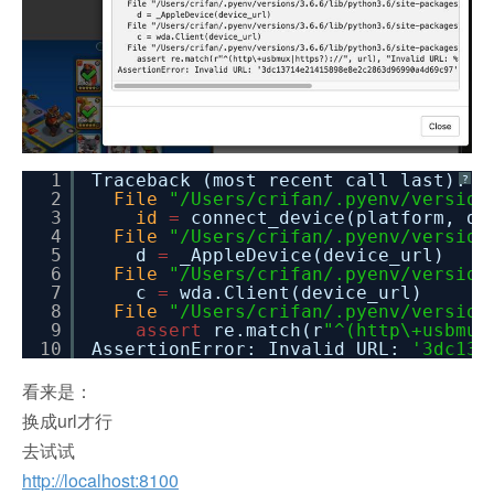
1
Traceback (most recent call last):
?
2
File
"/Users/crifan/.pyenv/version
3
id
=
connect_device(platform, de
4
File
"/Users/crifan/.pyenv/version
5
d
=
_AppleDevice(device_url)
6
File
"/Users/crifan/.pyenv/version
7
c
=
wda.Client(device_url)
8
File
"/Users/crifan/.pyenv/version
9
assert
re.match(r
"^(http\+usbmux
10
AssertionError: Invalid URL:
'3dc137
看来是：
换成url才行
去试试
http://localhost:8100