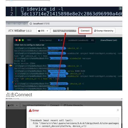
1
 idevice_id -l
?
2
3dc13714e21415898e8e2c2863d96990a4d69
点击Connect