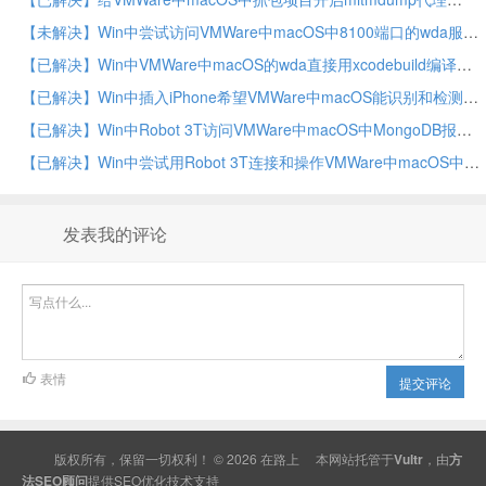
【未解决】Win中尝试访问VMWare中macOS中8100端口的wda服务
【已解决】Win中VMWare中macOS的wda直接用xcodebuild编译报错：error No profiles for were found Xcode couldn’t find any iOS App Development provisioning profiles
【已解决】Win中插入iPhone希望VMWare中macOS能识别和检测到
【已解决】Win中Robot 3T访问VMWare中macOS中MongoDB报错：Network is unreachable Reason couldn’t connect to server connection attempt failed SocketException
【已解决】Win中尝试用Robot 3T连接和操作VMWare中macOS中MongoDB
发表我的评论
表情
提交评论
版权所有，保留一切权利！ © 2026
在路上
本网站托管于
Vultr
，由
方
法SEO顾问
提供
SEO
优化技术支持