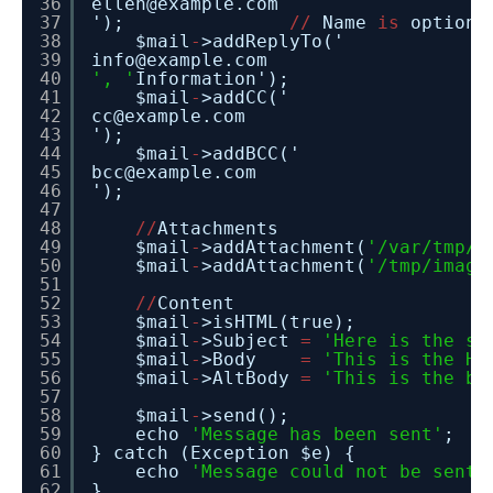
36
ellen@example.com
37
');
/
/
Name
is
optiona
38
$mail
-
>addReplyTo('
39
info@example.com
40
', '
Information');
41
$mail
-
>addCC('
42
cc@example.com
43
');
44
$mail
-
>addBCC('
45
bcc@example.com
46
');
47
48
/
/
Attachments
49
$mail
-
>addAttachment(
'/var/tmp/f
50
$mail
-
>addAttachment(
'/tmp/image
51
52
/
/
Content
53
$mail
-
>isHTML
54
$mail
-
>Subject
=
'Here is the su
55
$mail
-
>Body
=
'This is the HT
56
$mail
-
>AltBody
=
'This is the bo
57
58
$mail
-
>send();
59
echo
'Message has been sent'
;
60
} catch (Exception $e) {
61
echo
'Message could not be sent.
62
}