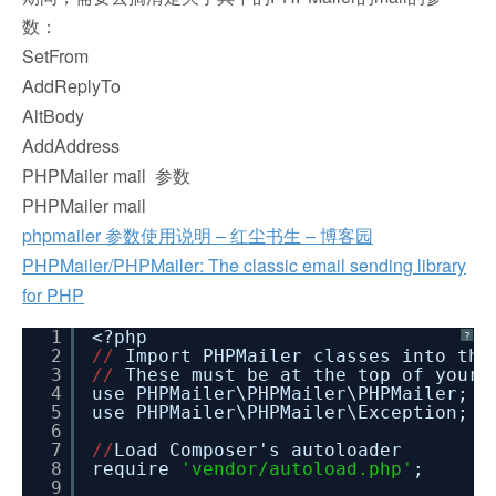
数：
SetFrom
AddReplyTo
AltBody
AddAddress
PHPMailer mail 参数
PHPMailer mail
phpmailer 参数使用说明 – 红尘书生 – 博客园
PHPMailer/PHPMailer: The classic email sending library
for PHP
1
<?php
?
2
/
/
Import PHPMailer classes into th
3
/
/
These must be at the top of your
4
use PHPMailer\PHPMailer\PHPMailer;
5
use PHPMailer\PHPMailer\Exception;
6
7
/
/
Load Composer's autoloader
8
require
'vendor/autoload.php'
;
9