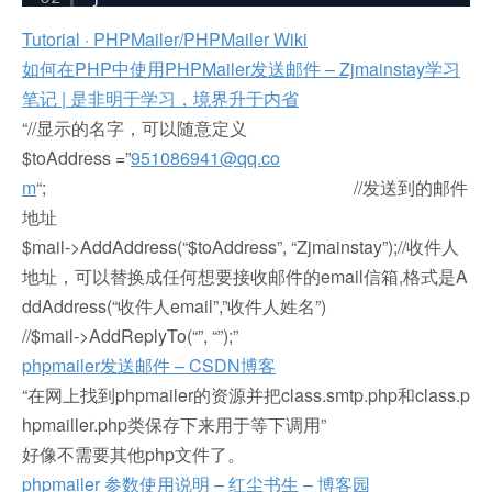
Tutorial · PHPMailer/PHPMailer Wiki
如何在PHP中使用PHPMailer发送邮件 – Zjmainstay学习
笔记 | 是非明于学习，境界升于内省
“//显示的名字，可以随意定义
$toAddress =”
951086941@qq.co
m
“; //发送到的邮件
地址
$mail->AddAddress(“$toAddress”, “Zjmainstay”);//收件人
地址，可以替换成任何想要接收邮件的email信箱,格式是A
ddAddress(“收件人email”,”收件人姓名”)
//$mail->AddReplyTo(“”, “”);”
phpmailer发送邮件 – CSDN博客
“在网上找到phpmailer的资源并把class.smtp.php和class.p
hpmailler.php类保存下来用于等下调用”
好像不需要其他php文件了。
phpmailer 参数使用说明 – 红尘书生 – 博客园