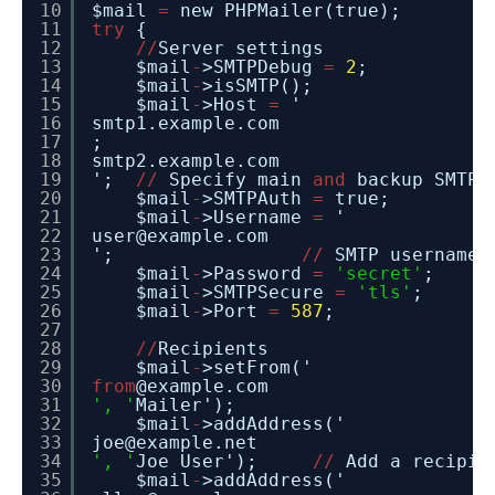
10
$mail
=
new PHPMail
11
try
{
12
/
/
Server settings
13
$mail
-
>SMTPDebug
=
2
14
$mail
-
>isSM
15
$mail
-
>Host
=
'
16
smtp1.example.com
17
;
18
smtp2.example.com
19
';
/
/
Specify main
and
backup SMTP 
20
$mail
-
>SMTPAuth
=
tr
21
$mail
-
>Username
=
'
22
user@example.com
23
';
/
/
SMTP username
24
$mail
-
>Password
=
'secret'
25
$mail
-
>SMTPSecure
=
'tls'
26
$mail
-
>Port
=
587
27
28
/
/
Recipients
29
$mail
-
>setFrom('
30
from
@example.com
31
', '
Mailer');
32
$mail
-
>addAddress('
33
joe@example.net
34
', '
Joe User');
/
/
Add a recipie
35
$mail
-
>addAddress('