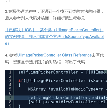
3.在写代码过程中，还遇到一个找不到类的方法的问题，
后来参考别人代码才搞懂，详细折腾过程参见：
【已解决】iOS中，某个类（UIImagePickerController）
的实例变量，找不到其某个方法（isSourceTypeAvailabl
e）
4. 参考
UIImagePickerController Class Reference
去写代
码，想要显示选择图片的对话框，写出了代码：
1
self.imgPickerController = [[UIImageP
?
2
3
if
([UIImagePickerController isSourceT
4
{
5
NSArray *availableMediaTypeArr = 
6
7
self.imgPickerController.mediaTyp
8
[self presentViewController:self.
9
}