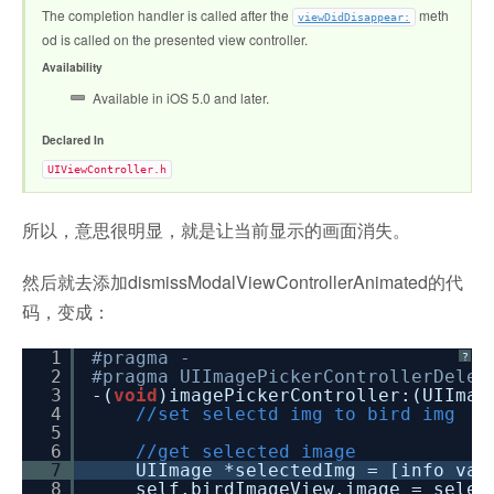
The completion handler is called after the
meth
viewDidDisappear:
od is called on the presented view controller.
Availability
Available in iOS 5.0 and later.
Declared In
UIViewController.h
所以，意思很明显，就是让当前显示的画面消失。
然后就去添加dismissModalViewControllerAnimated的代
码，变成：
1
#pragma -
?
2
#pragma UIImagePickerControllerDeleg
3
-(
void
)imagePickerController:(UIImag
4
//set selectd img to bird img
5
6
//get selected image
7
UIImage *selectedImg = [info val
8
self.birdImageView.image = selec