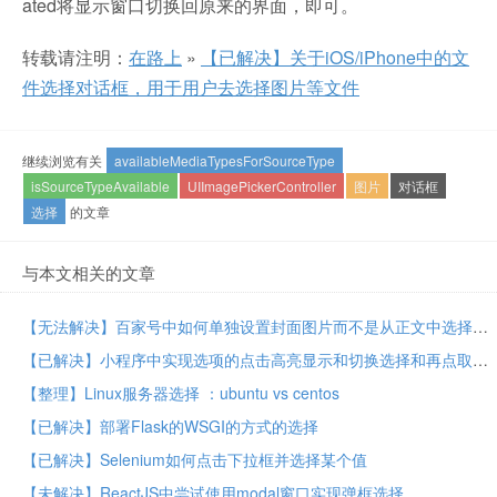
ated将显示窗口切换回原来的界面，即可。
转载请注明：
在路上
»
【已解决】关于iOS/iPhone中的文
件选择对话框，用于用户去选择图片等文件
继续浏览有关
availableMediaTypesForSourceType
isSourceTypeAvailable
UIImagePickerController
图片
对话框
选择
的文章
与本文相关的文章
【无法解决】百家号中如何单独设置封面图片而不是从正文中选择封面图片
【已解决】小程序中实现选项的点击高亮显示和切换选择和再点取消选择
【整理】Linux服务器选择 ：ubuntu vs centos
【已解决】部署Flask的WSGI的方式的选择
【已解决】Selenium如何点击下拉框并选择某个值
【未解决】ReactJS中尝试使用modal窗口实现弹框选择