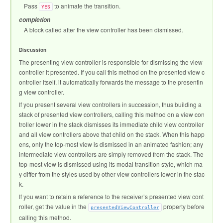
Pass
to animate the transition.
YES
completion
A block called after the view controller has been dismissed.
Discussion
The presenting view controller is responsible for dismissing the view
controller it presented. If you call this method on the presented view c
ontroller itself, it automatically forwards the message to the presentin
g view controller.
If you present several view controllers in succession, thus building a
stack of presented view controllers, calling this method on a view con
troller lower in the stack dismisses its immediate child view controller
and all view controllers above that child on the stack. When this happ
ens, only the top-most view is dismissed in an animated fashion; any
intermediate view controllers are simply removed from the stack. The
top-most view is dismissed using its modal transition style, which ma
y differ from the styles used by other view controllers lower in the stac
k.
If you want to retain a reference to the receiver’s presented view cont
roller, get the value in the
property before
presentedViewController
calling this method.