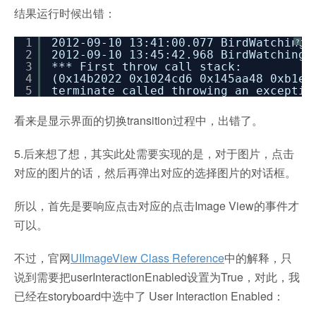
结果运行时候出错：
1
2012-09-10 13:41:00.077 BirdWatching
?
2
2012-09-10 13:45:42.968 BirdWatching[
3
*** First throw call stack:
4
(0x14b2022 0x1024cd6 0x145aa48 0xb1e2
5
terminate called throwing an exceptio
看来是显示界面的切换transition过程中，出错了。
5.后来想了想，其实此处需要实现的是，对于图片，点击
对应的图片的话，然后再弹出对应的选择图片的对话框。
所以，首先是要响应点击对应的点击Image View的事件才
可以。
不过，官网
UIImageView Class Reference
中的解释，只
说到需要把userInteractionEnabled设置为True，对此，我
已经在storyboard中选中了 User Interaction Enabled：