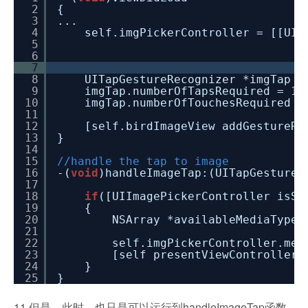
2
{
3
...
4
self.imgPickerController = [[UII
5
6
7
8
UITapGestureRecognizer *imgTap =
9
imgTap.numberOfTapsRequired = 1;
10
imgTap.numberOfTouchesRequired =
11
12
[self.birdImageView addGestureRe
13
}
14
15
//handle the tap to image
16
-(
void
)handleImageTap:(UITapGestureR
17
18
if
([UIImagePickerController isSo
19
{
20
NSArray *availableMediaTypeA
21
22
self.imgPickerController.med
23
[self presentViewController:
24
}
25
}
11.但是，此时，也只是可以运行到handleImageTap函数