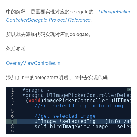
中的解释，是需要实现对应的delegate的：
UIImagePicker
ControllerDelegate Protocol Reference
.
所以就去添加代码实现对应的delegate。
然后参考：
OverlayViewController.m
添加了.h中的delegate声明后，.m中去实现代码：
1
#pragma -
?
2
#pragma UIImagePickerControllerDelega
3
-(
void
)imagePickerController:(UIImage
4
//set selectd img to bird img
5
6
//get selected image
7
UIImage *selectedImg = [info valu
8
self.birdImageView.image = select
9
}