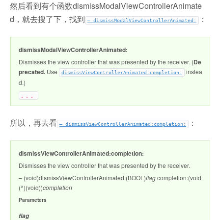
然后看到有个函数dismissModalViewControllerAnimate
d，就去搜了下，找到
：
– dismissModalViewControllerAnimated:
dismissModalViewControllerAnimated:
Dismisses the view controller that was presented by the receiver. (
De
precated.
Use
instea
dismissViewControllerAnimated:completion:
d.)
。。。
所以，再去看
：
– dismissViewControllerAnimated:completion:
dismissViewControllerAnimated:completion:
Dismisses the view controller that was presented by the receiver.
– (void)dismissViewControllerAnimated:(BOOL)
flag
completion:(void
(^)(void))
completion
Parameters
flag