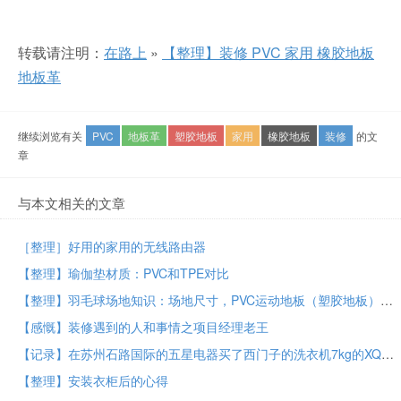
转载请注明：
在路上
»
【整理】装修 PVC 家用 橡胶地板
地板革
继续浏览有关
PVC
地板革
塑胶地板
家用
橡胶地板
装修
的文
章
与本文相关的文章
［整理］好用的家用的无线路由器
【整理】瑜伽垫材质：PVC和TPE对比
【整理】羽毛球场地知识：场地尺寸，PVC运动地板（塑胶地板）的尺寸和价格
【感慨】装修遇到的人和事情之项目经理老王
【记录】在苏州石路国际的五星电器买了西门子的洗衣机7kg的XQG70-WM12E2681W
【整理】安装衣柜后的心得