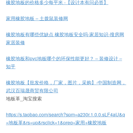
橡胶地板的价格多少每平米 -【设计本有问必答】
家用橡胶地板 – 土拨鼠装修网
橡胶地板有哪些优缺点 橡胶地板安全吗-家居知识-搜房网
家居装修
橡胶地板和pvc地板哪个的环保性能更好？ – 装修设计 –
知乎
橡胶地板【批发价格，厂家，图片，采购】-中国制造网，
武汉百瑞晟商贸有限公司
地板革_淘宝搜索
https://s.taobao.com/search?spm=a230r.1.0.0.sLF4aU&q
=地板革&rs=up&rsclick=1&preq=家用+橡胶地板