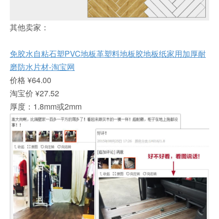
其他卖家：
免胶水自粘石塑PVC地板革塑料地板胶地板纸家用加厚耐
磨防水片材-淘宝网
价格 ¥64.00
淘宝价 ¥27.52
厚度：1.8mm或2mm