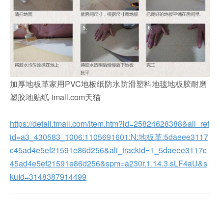
加厚地板革家用PVC地板纸防水防滑塑料地毯地板胶耐磨
塑胶地贴纸-tmall.com天猫
https://detail.tmall.com/item.htm?id=25824628388&ali_ref
id=a3_430583_1006:1105691601:N:地板革:5daeee3117
c45ad4e5ef21591e86d256&ali_trackid=1_5daeee3117c
45ad4e5ef21591e86d256&spm=a230r.1.14.3.sLF4aU&s
kuId=3148387914499