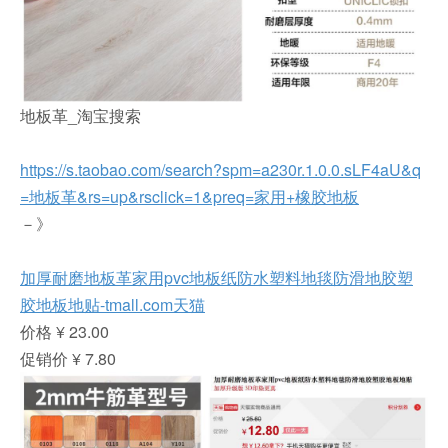
地板革_淘宝搜索
https://s.taobao.com/search?spm=a230r.1.0.0.sLF4aU&q
=地板革&rs=up&rsclick=1&preq=家用+橡胶地板
－》
加厚耐磨地板革家用pvc地板纸防水塑料地毯防滑地胶塑
胶地板地贴-tmall.com天猫
价格 ¥ 23.00
促销价 ¥ 7.80