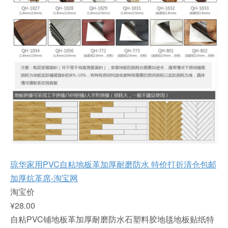
琼华家用PVC自粘地板革加厚耐磨防水 特价打折清仓包邮
加厚炕革席-淘宝网
淘宝价
¥28.00
自粘PVC铺地板革加厚耐磨防水石塑料胶地毯地板贴纸特