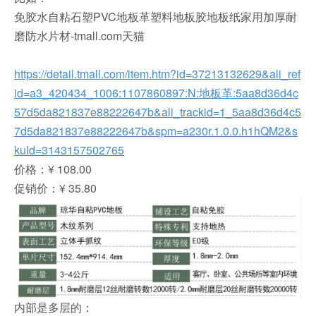
免胶水自粘石塑PVC地板革塑料地板胶地板纸家用加厚耐
磨防水片材-tmall.com天猫
https://detail.tmall.com/item.htm?id=37213132629&ali_ref
id=a3_420434_1006:1107860897:N:地板革:5aa8d36d4c
57d5da821837e88222647b&ali_trackid=1_5aa8d36d4c5
7d5da821837e88222647b&spm=a230r.1.0.0.h1hQM2&s
kuId=3143157502765
价格：¥ 108.00
促销价：¥ 35.80
内部是多层的：