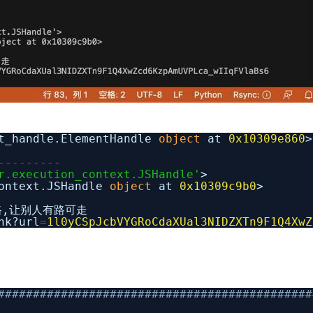
nt_handle.ElementHandle
object
at
0x10309e860
>
-
-
-
-
-
-
-
-
-
r.execution_context.JSHandle'
>
context.JSHandle
object
at
0x10309c9b0
>
,让别人有路可走
nk?url
=
1l0yCSpJcbVYGRoCdaXUal3NIDZXTn9F1Q4XwZ
#############################################