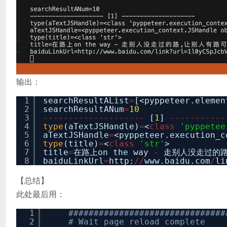
输出：
1
searchResultAList
=
[<pyppeteer.eleme
2
searchResultANum
=
10
3
-
-
-
-
-
-
-
-
-
-
-
-
-
-
-
-
-
-
-
-
[
1
]
-
-
-
-
-
-
-
-
-
-
-
4
type
(aTextJSHandle)
=
<
class
'pyppetee
5
aTextJSHandle
=
<pyppeteer.execution_
6
type
(title)
=
<
class
'str'
>
7
title
=
在路上on the way
-
走别人没走过的路
8
baiduLinkUrl
=
http:
/
/
www.baidu.com
/
li
【总结】
此处最后用：
1
###############################
2
# Wait page reload complete