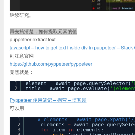
继续研究。
再去搞清楚，如何提取元素的值
puppeteer extract text
javascript – how to get text inside div in puppeteer – Stack
刚注意官网
https://github.com/pyppeteer/pyppeteer
竟然就是：
1
element
=
await page.querySelector(
'
2
title
=
await page.evaluate(
'(elemen
Pyppeteer 使用笔记 – 拐弯 – 博客园
可以用
1
# elements = await page.xpath('/
2
elements
=
await page.querySele
3
for
item
in
elements:
4
print
(await item.getPropert