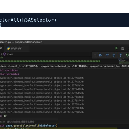
ctorAll(h3ASelector)
)