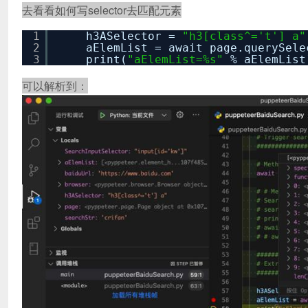
去看看如何写selector去匹配元素
1
h3ASelector =
"h3[class^='t'] a"
2
aElemList = await page.querySele
3
print(
"aElemList=%s"
% aElemList
可以解析到：