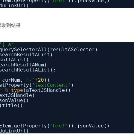
Elem.getProperty(
"href"
)).jsonValue()
duLinkUrl)
无法获取到结果
'] a"
querySelectorAll(resultASelector)
searchResultAList)
sultAList)
earchResultANum)
searchResultAList):
 curNum,
"-"
*
20
))
etProperty(
'textContent'
)
"
%
type
(aTextJSHandle))
extJSHandle)
sonValue()
(title))
Elem.getProperty(
"href"
)).jsonValue()
duLinkUrl)