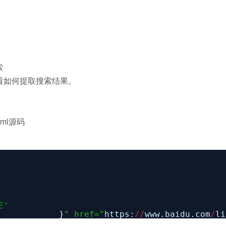
索
看看如何提取搜索结果。
ml源码
E'
}
" href="
https:
/
/
www.baidu.com
/
li