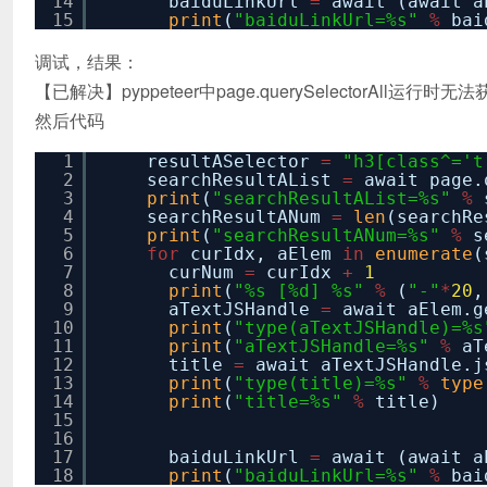
14
baiduLinkUrl
=
await (await a
15
print
(
"baiduLinkUrl=%s"
%
bai
调试，结果：
【已解决】pyppeteer中page.querySelectorAll运行时
然后代码
1
resultASelector
=
"h3[class^='t
2
searchResultAList
=
await page.
3
print
(
"searchResultAList=%s"
%
4
searchResultANum
=
len
(searchRe
5
print
(
"searchResultANum=%s"
%
s
6
for
curIdx, aElem
in
enumerate
(
7
curNum
=
curIdx
+
1
8
print
(
"%s [%d] %s"
%
(
"-"
*
20
,
9
aTextJSHandle
=
await aElem.g
10
print
(
"type(aTextJSHandle)=%s
11
print
(
"aTextJSHandle=%s"
%
aT
12
title
=
await aTextJSHandle.j
13
print
(
"type(title)=%s"
%
type
14
print
(
"title=%s"
%
title)
15
16
17
baiduLinkUrl
=
await (await a
18
print
(
"baiduLinkUrl=%s"
%
bai