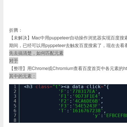
折腾：
【未解决】Mac中用puppeteer自动操作浏览器实现百度搜
期间，已经可以用pyppeteer去触发百度搜索了，现在去
先去搞清楚，如何匹配元素
对于
【整理】用Chrome或Chromium查看百度首页中各元素的ht
其中的元素：
1
<h3
class
=
"t"
><a data
-
click
=
"{
2
'F'
:
'778317EA'
,
3
'F1'
:
'9D73F1E4'
,
4
'F2'
:
'4CA6DE6B'
,
5
'F3'
:
'54E5243F'
,
6
'T'
:
'1616767238'
,
7
'y'
:
'EFBCEFB
8