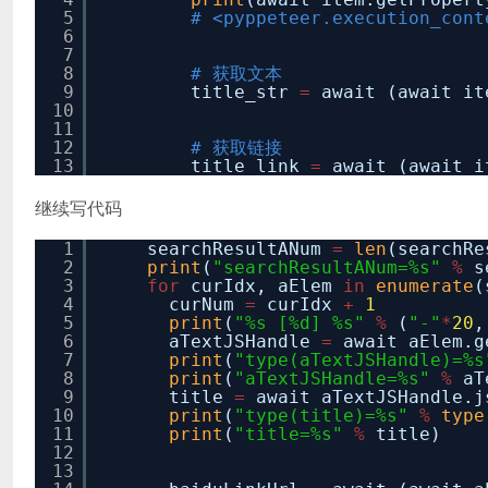
5
# <pyppeteer.execution_cont
6
7
8
# 获取文本
9
title_str
=
await (await it
10
11
12
# 获取链接
13
title_link
=
await (await i
继续写代码
1
searchResultANum
=
len
(searchRe
2
print
(
"searchResultANum=%s"
%
s
3
for
curIdx, aElem
in
enumerate
(
4
curNum
=
curIdx
+
1
5
print
(
"%s [%d] %s"
%
(
"-"
*
20
,
6
aTextJSHandle
=
await aElem.g
7
print
(
"type(aTextJSHandle)=%s
8
print
(
"aTextJSHandle=%s"
%
aT
9
title
=
await aTextJSHandle.j
10
print
(
"type(title)=%s"
%
type
11
print
(
"title=%s"
%
title)
12
13