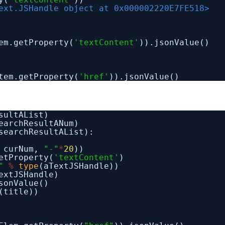
ext.JSHandle object at 0x000002220E7FE518>
em.getProperty(
'textContent'
)).jsonValue()
tem.getProperty(
'href'
)).jsonValue()
sultAList)
earchResultANum)
searchResultAList):
 curNum,
"-"
*
20
))
etProperty(
'textContent'
)
"
%
type
(aTextJSHandle))
extJSHandle)
sonValue()
(title))