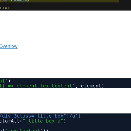
 Overflow
h1'
)
t) => element.textContent'
, element)
/div[@class="title-box"]/a')
ctorAll(
".title-box a"
)
y(
'textContent'
))