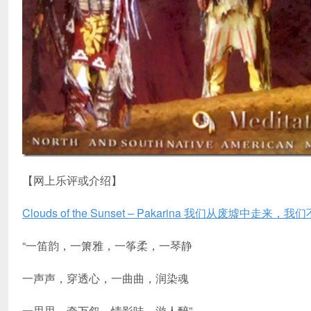
【网上乐评或介绍】
Clouds of the Sunset – Pakarina 我们从废墟中走
“一笛韵，一箫雅，一筝柔，一琴静
一声声，穿透心，一曲曲，润染魂
一思思，牵万叙，情影味，游人醉”