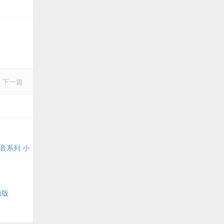
下一篇
音系列 小
劲版