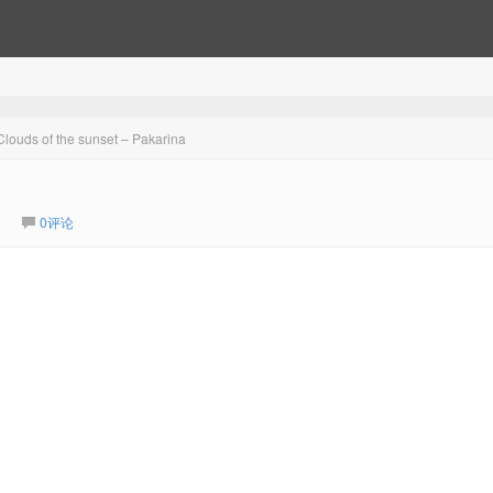
s of the sunset – Pakarina
0评论