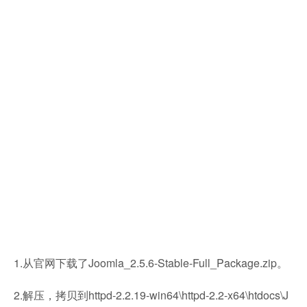
1.从官网下载了Joomla_2.5.6-Stable-Full_Package.zip。
2.解压，拷贝到httpd-2.2.19-win64\httpd-2.2-x64\htdocs\J