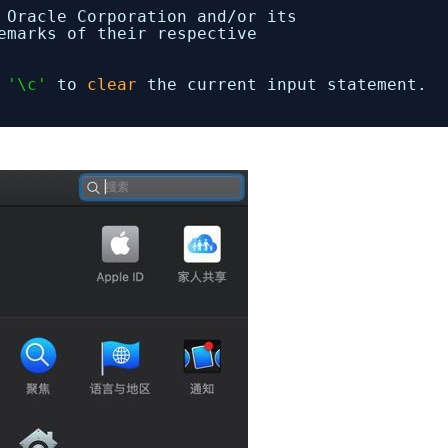
 Oracle Corporation and
/or
its
emarks of their respective
e
'\c'
to
clear
the current input statement.