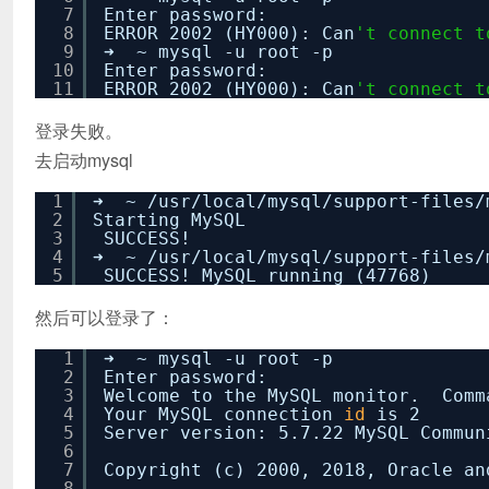
7
Enter password:
8
ERROR 2002 (HY000): Can
't connect t
9
➜ ~ mysql -u root -p
10
Enter password:
11
ERROR 2002 (HY000): Can
't connect t
登录失败。
去启动mysql
1
➜ ~
/usr/local/mysql/support-files/
2
Starting MySQL
3
SUCCESS!
4
➜ ~
/usr/local/mysql/support-files/
5
SUCCESS! MySQL running (47768)
然后可以登录了：
1
➜ ~ mysql -u root -p
2
Enter password:
3
Welcome to the MySQL monitor. Comm
4
Your MySQL connection
id
is 2
5
Server version: 5.7.22 MySQL Commun
6
7
Copyright (c) 2000, 2018, Oracle an
8