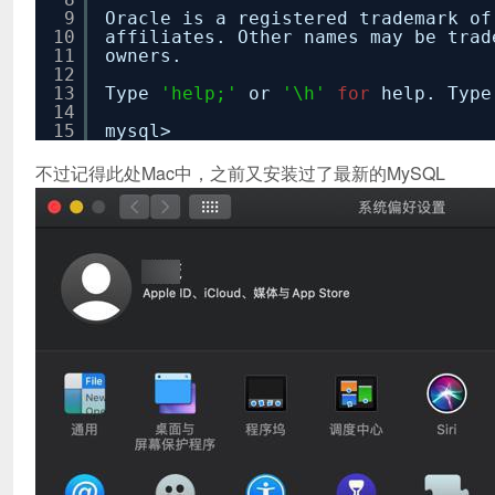
9
Oracle is a registered trademark of
10
affiliates. Other names may be trad
11
owners.
12
13
Type
'help;'
or
'\h'
for
help. Typ
14
15
mysql>
不过记得此处Mac中，之前又安装过了最新的MySQL