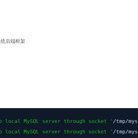
力系统后端框架
o local MySQL server through socket '
/tmp/mys
o local MySQL server through socket '
/tmp/mys