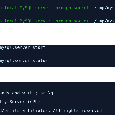
o local MySQL server through socket '
/tmp/mys
o local MySQL server through socket '
/tmp/mys
mysql
.server start
mysql
.server status
ands end with ; or \g.
ity Server (GPL)
d
/or
its affiliates. All rights reserved.