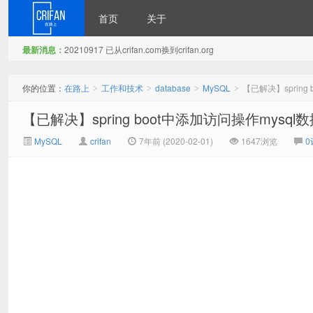
首页
关于
最新消息：
20210917 已从crifan.com换到crifan.org
在路上
你的位置：
在路上
工作和技术
database
MySQL
【已解决】spring
>
>
>
>
【已解决】spring boot中添加访问操作mysql
MySQL
crifan
7年前 (2020-02-01)
1647浏览
0