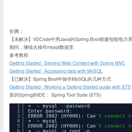
折腾：
【未解决】VSCode中用Java的Spring Boot搭建智能电
期间，继续去操作mysql数据库
参考教程
Getting Started · Serving Web Content with Spring MVC
Getting Started · Accessing data with MySQL
【已解决】Spring Boot中操作MySQL的几种方式
Getting Started · Working a Getting Started guide with STS
新的Spring的IDE： Spring Tool Suite (STS)
1
➜ ~ mysql --password
2
Enter password:
3
ERROR 2002 (HY000): Can
't connect t
4
➜ ~ mysql
5
ERROR 2002 (HY000): Can
't connect t
6
➜ ~ mysql -u root -p