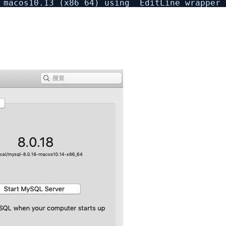
macos10.13 (x86_64) using EditLine wrapper