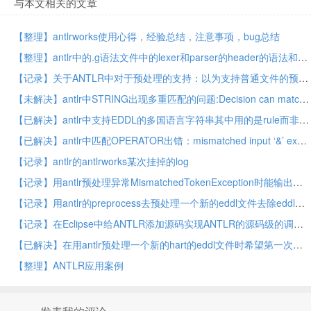
与本文相关的文章
【整理】antlrworks使用心得，经验总结，注意事项，bug总结
【整理】antlr中的.g语法文件中的lexer和parser的header的语法和含义
【记录】关于ANTLR中对于预处理的支持：以为支持普通文件的预处理呢，但是实际上是ANTLR自身识别你写的语法文件的预处理
【未解决】antlr中STRING出现多重匹配的问题:Decision can match input such as "STRING" using multiple alternatives: 1, 2
【已解决】antlr中支持EDDL的多国语言字符串其中用的是rule而非token
【已解决】antlr中匹配OPERATOR出错：mismatched input ‘&’ expecting set null
【记录】antlr的antlrworks某次挂掉的log
【记录】用antlr预处理异常MismatchedTokenException时能输出更详细的信息
【记录】用antlr的preprocess去预处理一个新的eddl文件去除eddl中不支持的元素对应的文件内容
【记录】在Eclipse中给ANTLR添加源码实现ANTLR的源码级的调试
【已解决】在用antlr预处理一个新的hart的eddl文件时希望第一次出错就退出
【整理】ANTLR应用案例