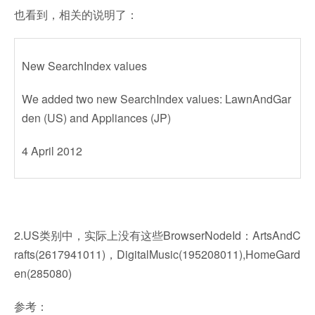
也看到，相关的说明了：
New SearchIndex values
We added two new SearchIndex values: LawnAndGar
den (US) and Appliances (JP)
4 April 2012
2.US类别中，实际上没有这些BrowserNodeId：ArtsAndC
rafts(2617941011)，DigitalMusic(195208011),HomeGard
en(285080)
参考：