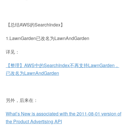
【总结AWS的SearchIndex】
1.LawnGarden已改名为LawnAndGarden
详见：
【整理】AWS中的SearchIndex不再支持LawnGarden，
已改名为LawnAndGarden
另外，后来在：
What’s New is associated with the 2011-08-01 version of
the Product Advertising API