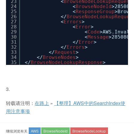
23
<
BrowseNodeLookupRequest
24
<
BrowseNodeId
>285080
25
<
ResponseGroup
>Brows
26
</
BrowseNodeLookupReques
27
<
Errors
>
28
<
Error
>
29
<
Code
>AWS.Invali
30
<
Message
>285080 
31
</
Error
>
32
</
Errors
>
33
</
Request
>
34
</
BrowseNodes
>
35
</
BrowseNodeLookupResponse
>
3.
转载请注明：
在路上
»
【整理】AWS中的SearchIndex使
用注意事项
继续浏览有关
AWS
BrowseNodeId
BrowseNodeLookup