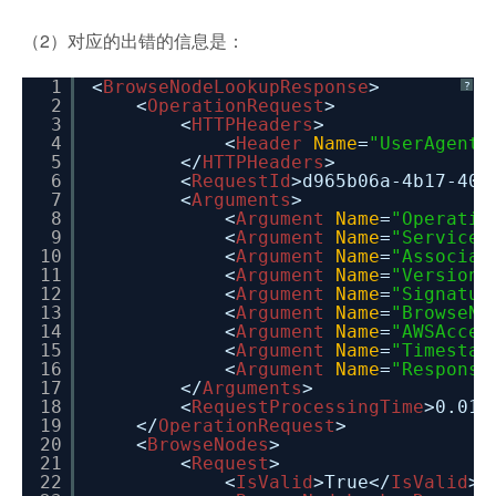
（2）对应的出错的信息是：
1
<
BrowseNodeLookupResponse
>
?
2
<
OperationRequest
>
3
<
HTTPHeaders
>
4
<
Header
Name
=
"UserAgent"
5
</
HTTPHeaders
>
6
<
RequestId
>d965b06a-4b17-408
7
<
Arguments
>
8
<
Argument
Name
=
"Operatio
9
<
Argument
Name
=
"Service"
10
<
Argument
Name
=
"Associat
11
<
Argument
Name
=
"Version"
12
<
Argument
Name
=
"Signatur
13
<
Argument
Name
=
"BrowseNo
14
<
Argument
Name
=
"AWSAcces
15
<
Argument
Name
=
"Timestam
16
<
Argument
Name
=
"Response
17
</
Arguments
>
18
<
RequestProcessingTime
>0.013
19
</
OperationRequest
>
20
<
BrowseNodes
>
21
<
Request
>
22
<
IsValid
>True</
IsValid
>