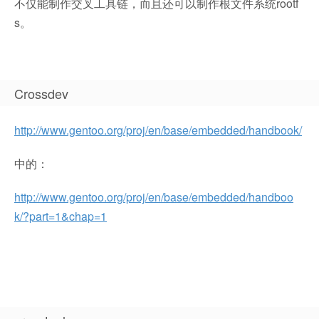
不仅能制作交叉工具链，而且还可以制作根文件系统rootf
s。
Crossdev
http://www.gentoo.org/proj/en/base/embedded/handbook/
中的：
http://www.gentoo.org/proj/en/base/embedded/handboo
k/?part=1&chap=1