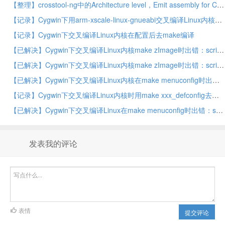
【整理】crosstool-ng中的Architecture level，Emit assembly for CPU，Tune for CPU对于TQ2440的S3C2440的ARM920T填写何值
【记录】Cygwin下用arm-xscale-linux-gnueabi交叉编译Linux内核
【记录】Cygwin下交叉编译Linux内核在配置后去make编译
【已解决】Cygwin下交叉编译Linux内核make zImage时出错：scripts/mod/modpost.h:119:2: error: unknown type name ‘Elf32_Section’
【已解决】Cygwin下交叉编译Linux内核make zImage时出错：scripts/mod/sumversion.c:12:26: fatal error: linux/limits.h: No such file or directory
【已解决】Cygwin下交叉编译Linux内核在make menuconfig时出错：scripts/kconfig/mconf: scripts/kconfig/mconf: cannot execute binary file
【记录】Cygwin下交叉编译Linux内核时用make xxx_defconfig去调用默认配置
【已解决】Cygwin下交叉编译Linux在make menuconfig时出错：scripts/kconfig/lxdialog/checklist.o:checklist.c:(.text+0x31): undefined reference to `wmove’
发表我的评论
表情
提交评论