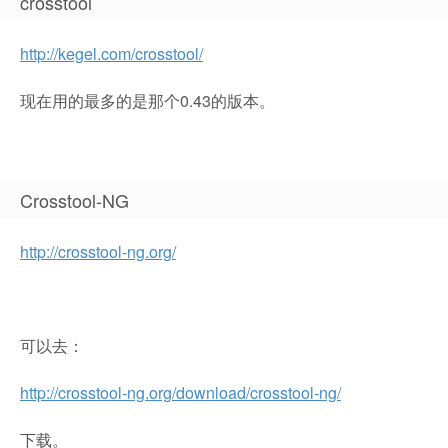
crosstool
http://kegel.com/crosstool/
现在用的最多的是那个0.43的版本。
Crosstool-NG
http://crosstool-ng.org/
可以去：
http://crosstool-ng.org/download/crosstool-ng/
下载。