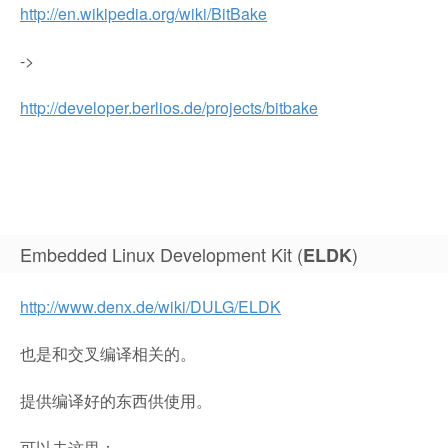
http://en.wikipedia.org/wiki/BitBake
->
http://developer.berlios.de/projects/bitbake
Embedded Linux Development Kit (
)
ELDK
http://www.denx.de/wiki/DULG/ELDK
也是和交叉编译相关的。
提供编译好的东西供使用。
可以去这里：