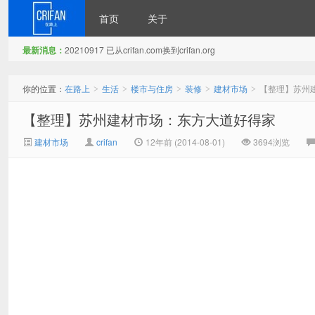
首页
关于
最新消息：
20210917 已从crifan.com换到crifan.org
在路上
你的位置：
在路上
生活
楼市与住房
装修
建材市场
【整理】苏州
>
>
>
>
>
【整理】苏州建材市场：东方大道好得家
建材市场
crifan
12年前 (2014-08-01)
3694浏览