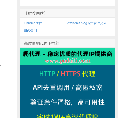
【推荐网站】
Chrome插件
exchen's blog专注软件安全
SEO顾问
高质量的代理IP推荐
”