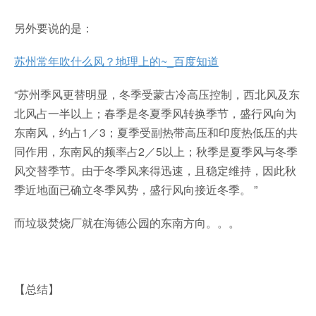
另外要说的是：
苏州常年吹什么风？地理上的~_百度知道
“苏州季风更替明显，冬季受蒙古冷高压控制，西北风及东
北风占一半以上；春季是冬夏季风转换季节，盛行风向为
东南风，约占1／3；夏季受副热带高压和印度热低压的共
同作用，东南风的频率占2／5以上；秋季是夏季风与冬季
风交替季节。由于冬季风来得迅速，且稳定维持，因此秋
季近地面已确立冬季风势，盛行风向接近冬季。 ”
而垃圾焚烧厂就在海德公园的东南方向。。。
【总结】