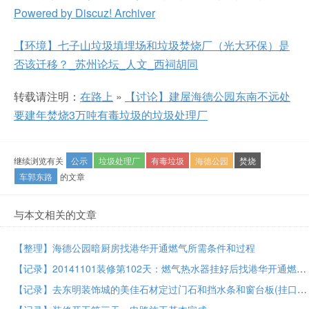
Powered by Discuz! Archiver
【环境】七子山垃圾填埋场和垃圾焚烧厂（光大环保）是
否该迁移？_苏州论坛_人文_西祠胡同
转载请注明：
在路上
»
【讨论】建屋海德公园东南不远处
要建年焚烧3万吨有毒垃圾的垃圾处理厂
继续浏览有关
公示
垃圾处理厂
有毒垃圾
海德公园
焚烧
车郭东路
的文章
与本文相关的文章
【整理】海德公园暗厨房找港华开通燃气所需条件和过程
【记录】20141101装修第102天：燃气热水器挂好后找港华开通燃气但仍不给开通的过程
【记录】去东明装饰城的美佳石材定过门石和挡水条和窗台板(挂口石)