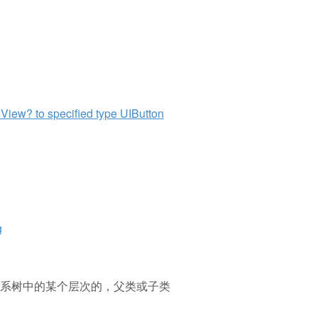
? to specified type UIButton
g
系树中的某个层次的，父类或子类