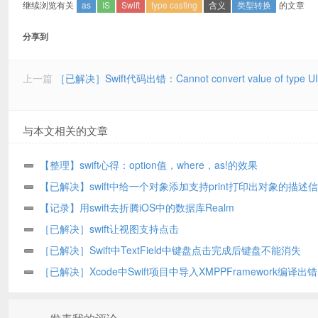
继续浏览有关
as
IS
Swift
type casting
含义
类型转换
的文章
分享到
上一篇
［已解决］Swift代码出错：Cannot convert value of type UIView
与本文相关的文章
【整理】swift心得：option值，where，as!的效果
【已解决】swift中给一个对象添加支持print打印出对象的描述
【记录】用swift去折腾iOS中的数据库Realm
［已解决］swift让视图支持点击
［已解决］Swift中TextField中键盘点击完成后键盘不能消失
［已解决］Xcode中Swift项目中导入XMPPFramework编译出错：l
xmlversion.h file not found