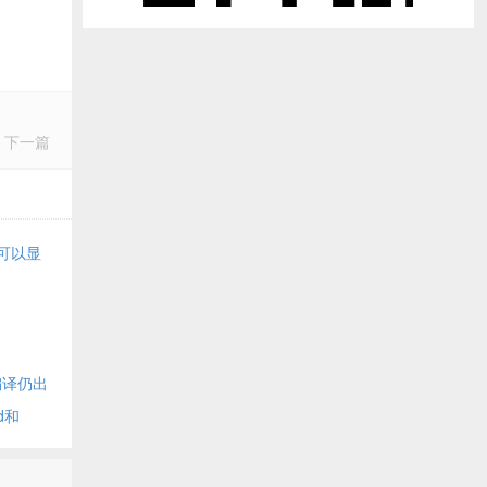
下一篇
缀可以显
k编译仍出
d和