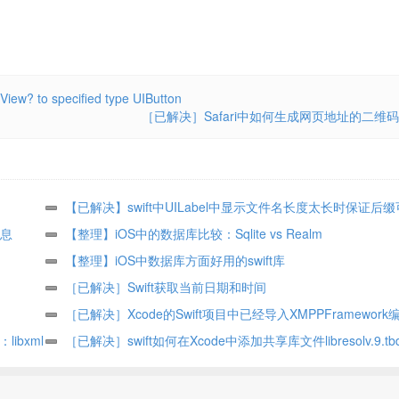
? to specified type UIButton
［已解决］Safari中如何生成网页地址的二维码
【已解决】swift中UILabel中显示文件名长度太长时保证后
信息
示
【整理】iOS中的数据库比较：Sqlite vs Realm
【整理】iOS中数据库方面好用的swift库
［已解决］Swift获取当前日期和时间
［已解决］Xcode的Swift项目中已经导入XMPPFramewor
ibxml
错：Use of undeclared type ‘XMPPStream’
［已解决］swift如何在Xcode中添加共享库文件libresolv.9.tb
libresolv.tbd