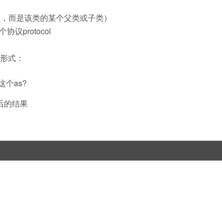
型，而是该类的某个父类或子类）
议protocol
形式：
个as?
，后的结果