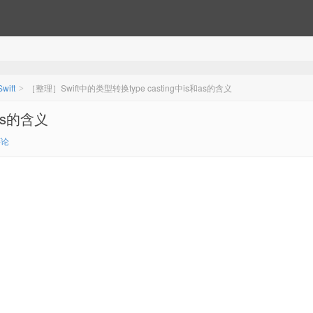
Swift
［整理］Swift中的类型转换type casting中is和as的含义
>
和as的含义
评论