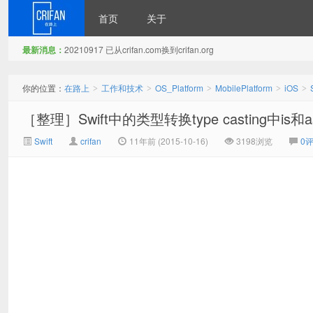
首页
关于
最新消息：
20210917 已从crifan.com换到crifan.org
在路上
你的位置：
在路上
工作和技术
OS_Platform
MobilePlatform
iOS
>
>
>
>
>
［整理］Swift中的类型转换type casting中is
Swift
crifan
11年前 (2015-10-16)
3198浏览
0