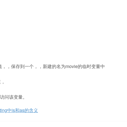
回的值，，保存到一个，，新建的名为movie的临时变量中
值，
访问该变量。
ting中is和as的含义