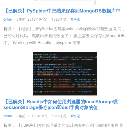
【已解决】PySpider中把结果保存到MongoDB数据库中
crifan
8年前 (2018-10-15)
1323浏览
0评论
折腾： 【记录】用PySpider去爬取scholastic的绘本书籍数据 期间，
已经写好代码，爬取出来要的数据了： 但是需要去保存到MongoDB
中。 Working with Results – pyspider 结果 –...
【已解决】Reactjs中如何使用浏览器的localStorage或
sessionStorage保存json即dict字典对象的值
crifan
8年前 (2018-07-27)
5376浏览
0评论
折腾： 【已解决】内容管理系统的统计列表中只列当前组的用户 期