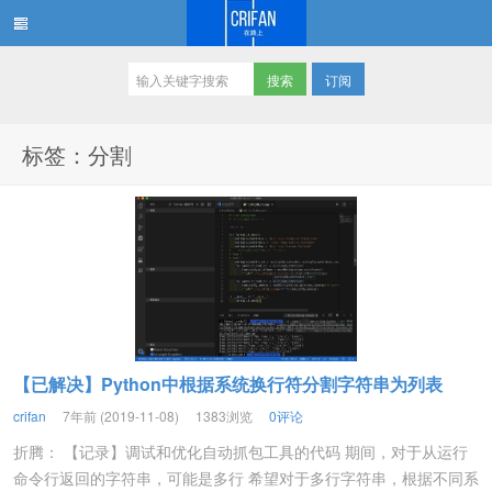
订阅
在路上
标签：分割
【已解决】Python中根据系统换行符分割字符串为列表
crifan
7年前 (2019-11-08)
1383浏览
0评论
折腾： 【记录】调试和优化自动抓包工具的代码 期间，对于从运行
命令行返回的字符串，可能是多行 希望对于多行字符串，根据不同系