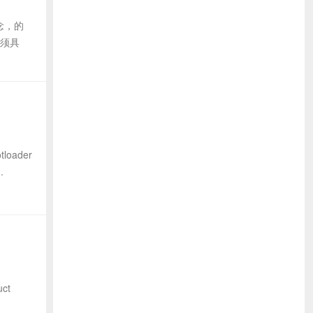
念，的
必须具
oader
.
ct