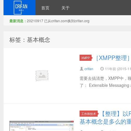
首页
关于
最新消息：
20210917 已从crifan.com换到crifan.org
在路上
标签：基本概念
［XMPP整
XMPP
crifan
11年前 (2015-11
需要去搞清楚，XMPP中，
了： Extensible Messaging a
【整理】以P
工作和技术
基本概念是多么的