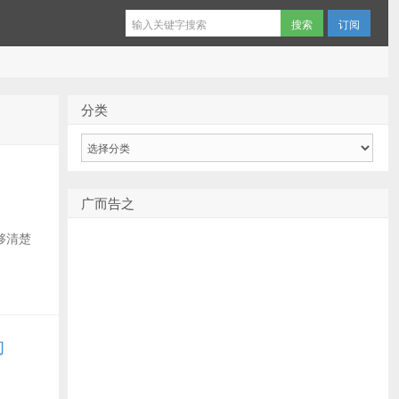
订阅
分类
分
类
广而告之
够清楚
的